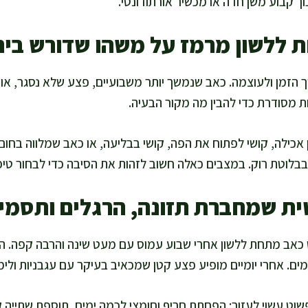
ך קבוע משן חדה או מכשיר אורתודונטי.
 ללשון מרמז על משהו שדורש ביר
 הזמן ולעוצמה. כאב שנמשך יותר משבועיים, פצע שלא נסגר, או
ת מסודרת כדי להבין מה מקור הבעיה.
כילה, קושי לפתוח את הפה, קושי בבליעה, או כאב שמלווה בחום 
בבלוטת רוק. במצבים כאלה חשוב לזהות את הסיבה כדי לבחור טיפול
ית שמחברת תזונה, הרגלים ותסמין
כאב מתחת ללשון אחרי שבוע עמוס עם מעט שינה והרבה קפה. הוא
ים. אחרי יומיים מופיע פצע קטן שמכאיב בעיקר עם עגבניות ולימו
 פשוט עשוי לעזור: הפחתת חריף וחומצי לכמה ימים, תוספת שתייה 