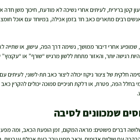
עון קטן ברירית, לעיתים אחרי נשיכה לא מודעת, חיכוך משן חדה א
שים רבים מתארים כאב חד בזמן אכילה, במיוחד עם אוכל חומצי א
 שמופיע אחרי דיבור ממושך, נשימה דרך הפה, עישון, או שתייה 
היות רגישה יותר, והאזור מתחת ללשון מרגיש “שורף” או “עקצוץ”
מה חלקית של צינור ניקוז יכולה ליצור כאב תת-לשוני, לעיתים ע
מי בחלל הפה, פטרת, או דלקת חניכיים סמוכה יכולים להקרין כאב
.
סים שמכוונים לסיבה
ושה דברים פשוטים: מראה המקום, זמן הופעת הכאב, ומה מפעיל
בהבה עם שוליים אדומים, וכאב ממנו גובר בעת אכילת עגבניות, ה