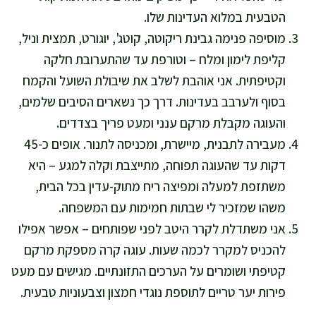
הטבעית במלוא העדינות שלו.
מוסיפה פנימה גבינת ריקוטה, קוטג', יוגורט, תמצית וניל,
קליפת לימון ומלח – וטורפת עד שהתערובת חלקה
וקטיפתית. אני אוהבת לשלב את שיבולת השועל והקמח
בסוף ולערבב בעדינות. דרך כך נשארים הסיבים שלמים,
והעוגה מקבלת מרקם ענני ומעט פריך בצדדים.
מעבירה לתבנית, מיישרת, ומכניסה לתנור. אופים כ-45
דקות עד שהעוגה תפוחה, מתייצבת וקלה למגע – היא
משתזפת למעלה ומפיצה ריח מתוק-עדין בכל הבית,
משהו שמזכיר לי שבתות חמימות עם המשפחה.
אני משתדלת לקרר היטב לפני שפותחים – אפשר אפילו
להכניס למקרר לכמה שעות. עוגה קרה מספקת מרקם
קטיפתי ושומרים על הערכים התזונתיים. מגישים עם מעט
פירות יער טריים לתוספת נוגדי חמצון וצבעוניות טבעית.