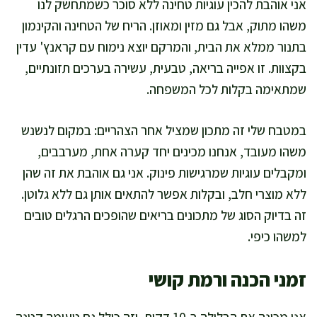
אני אוהבת להכין עוגיות טחינה ללא סוכר כשמתחשק לנו
משהו מתוק, אבל גם מזין ומאוזן. הריח של הטחינה והקינמון
בתנור ממלא את הבית, והמרקם יוצא נימוח עם קראנץ' עדין
בקצוות. זו אפייה בריאה, טבעית, עשירה בערכים תזונתיים,
שמתאימה בקלות לכל המשפחה.
במטבח שלי זה מתכון שמציל אחר הצהריים: במקום לנשנש
משהו מעובד, אנחנו מכינים יחד קערה אחת, מערבבים,
ומקבלים עוגיות שמרגישות פינוק. אני גם אוהבת את זה שהן
ללא מוצרי חלב, ובקלות אפשר להתאים אותן גם ללא גלוטן.
זה בדיוק הסוג של מתכונים בריאים שהופכים הרגלים טובים
למשהו כיפי.
זמני הכנה ורמת קושי
אני מכינה את הבלילה ב-10 דקות, וזה כולל גם טעימה קטנה