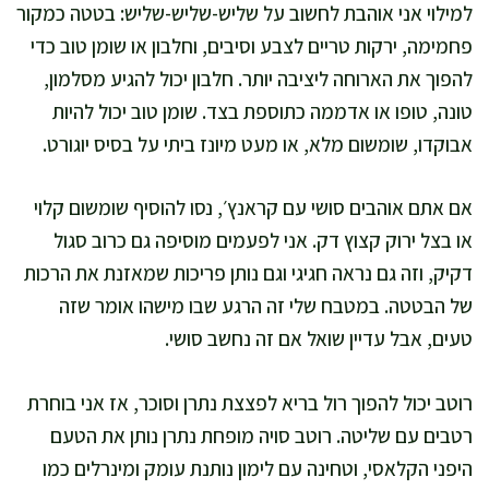
למילוי אני אוהבת לחשוב על שליש-שליש-שליש: בטטה כמקור
פחמימה, ירקות טריים לצבע וסיבים, וחלבון או שומן טוב כדי
להפוך את הארוחה ליציבה יותר. חלבון יכול להגיע מסלמון,
טונה, טופו או אדממה כתוספת בצד. שומן טוב יכול להיות
אבוקדו, שומשום מלא, או מעט מיונז ביתי על בסיס יוגורט.
אם אתם אוהבים סושי עם קראנץ׳, נסו להוסיף שומשום קלוי
או בצל ירוק קצוץ דק. אני לפעמים מוסיפה גם כרוב סגול
דקיק, וזה גם נראה חגיגי וגם נותן פריכות שמאזנת את הרכות
של הבטטה. במטבח שלי זה הרגע שבו מישהו אומר שזה
טעים, אבל עדיין שואל אם זה נחשב סושי.
רוטב יכול להפוך רול בריא לפצצת נתרן וסוכר, אז אני בוחרת
רטבים עם שליטה. רוטב סויה מופחת נתרן נותן את הטעם
היפני הקלאסי, וטחינה עם לימון נותנת עומק ומינרלים כמו