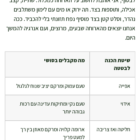
לבסוף, אני אוהבת לחשוב על הארוחה כמכלול: שתייה, קצב
אכילה, ותוספות בצד. תה ירוק או מים עם לימון משתלבים
נהדר, וסלט קטן בצד מוסיף נפח תזונתי בלי להכביד. ככה
אנחנו יוצאים מהארוחה שבעים, מרוצים, ועם אנרגיה להמשך
היום.
שיטת הכנה
מה מקבלים בסושי
לבטטה
אפייה
טעם עמוק ומרקם יציב שנוח לגלגול
אידוי
טעם נקי ומתיקות עדינה עם רכות
גבוהה יותר
חליטה ואז צריבה
ארומה קלויה ומרקם מאוזן בין רך
למעט פריך