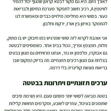
לאורך היום. היא גם מקור לבטא קרוטן שהגוף יכול להמיר
לוויטמין A, רכיב חשוב לתפקוד מערכת החיסון ולבריאות
העור. בסושי היא מחליפה מילויים כבדים ומאפשרת לנו
להתמקד באיזון בין אורז, ירקות וחלבון.
אני אוהבת לקרוא לזה סושי שמרגיש כמו חיבוק: יש בו מתוק,
מלוח, חמצמץ ופריך, הכול בביס אחד. כשמוסיפים לבטטה
גם אבוקדו, מלפפון או גזר, אנחנו מרוויחים גם מגוון צבעים
בצלחת וגם מגוון רכיבים תזונתיים. וזה בדיוק המקום שבו
בריאות פוגשת קולינריה בלי דרמה.
ערכים תזונתיים ויתרונות בבטטה
בטטה מביאה לסושי יותר מסתם טעם. היא תורמת סיבים
שתומכים בעיכול, עוזרים לשובע, ומקדמים תחושת קלילות
אחרי הארוחה במקום כבדות. כשאני מחליפה חלק מהמילויים