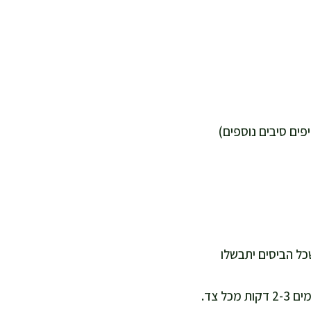
כל הביסים יתבשלו
במחבת רחבה מחממים כף שמן שומשום על חום בינוני, מוסיפים את הפרגיות ומשחימים 2-3 דקות מכל צד.