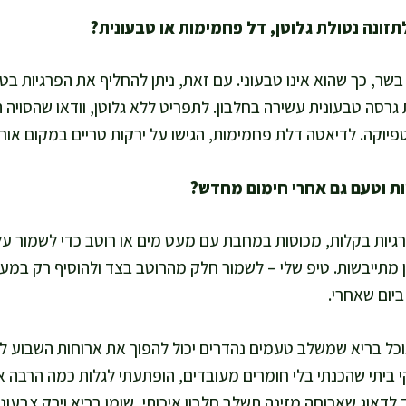
שר, כך שהוא אינו טבעוני. עם זאת, ניתן להחליף את הפרגיות בטו
רסה טבעונית עשירה בחלבון. לתפריט ללא גלוטן, וודאו שהסויה תו
פיוקה. לדיאטה דלת פחמימות, הגישו על ירקות טריים במקום אור
יות בקלות, מכוסות במחבת עם מעט מים או רוטב כדי לשמור על
הן מתייבשות. טיפ שלי – לשמור חלק מהרוטב בצד ולהוסיף רק במ
יום שאחרי.
כל בריא שמשלב טעמים נהדרים יכול להפוך את ארוחות השבוע לחו
ביתי שהכנתי בלי חומרים מעובדים, הופתעתי לגלות כמה הרבה 
 לדאוג שארוחה מזינה תשלב חלבון איכותי, שומן בריא וירק צבעוני.