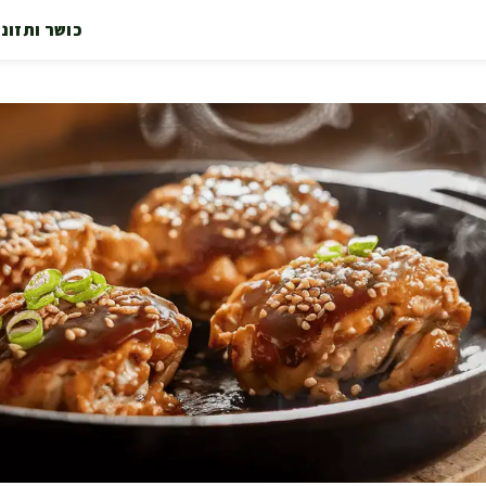
כושר ותזונ