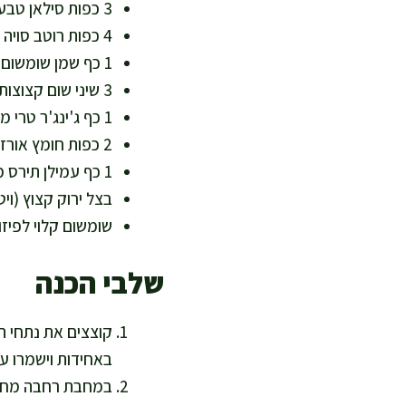
3 כפות סילאן טבעי (מעניק מתיקות עדינה וערכים נוגדי חמצון)
4 כפות רוטב סויה דל נתרן (חוסך מלח מיותר ושומר על איזון לחץ דם)
1 כף שמן שומשום טהור (שומן חיוני ואומגה 6)
3 שיני שום קצוצות (נוגדי חמצון, תומך בחיסון)
1 כף ג'ינג'ר טרי מגורר (מעודד עיכול, תורם לויסות סוכר בדם)
2 כפות חומץ אורז טבעי (מסייע לעיכול ולשמירה על איזון חומציות)
1 כף עמילן תירס מהול ב-2 כפות מים (לרוטב סמיך, אפשר גם קמח מלא למי שמעדיפים סיבים נוספים)
בצל ירוק קצוץ (ויט
שומשום קלוי לפיזו
שלבי הכנה
קוצצים את נתחי הפ
באחידות וישמרו על