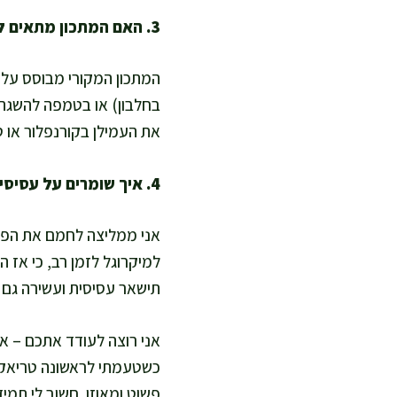
3. האם המתכון מתאים לתזונה נטולת גלוטן, דל פחמימות או טבעונית?
המתכון המקורי מבוסס על ב
בחלבון) או בטמפה להשגת ג
את העמילן בקורנפלור או ט
4. איך שומרים על עסיסיות וטעם גם אחרי חימום מחדש?
אני ממליצה לחמם את הפרג
למיקרוגל לזמן רב, כי אז 
תישאר עסיסית ועשירה גם ב
אני רוצה לעודד אתכם – או
כשטעמתי לראשונה טריאקי 
פשוט ומאוזן. חשוב לי תמיד