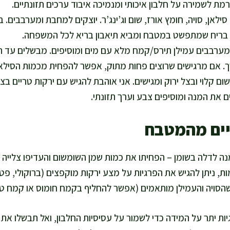
ת לשמירה על חלבון איכותי ומנמיכה איבוד ערכים תזונתיים.
לאן, סויה, חומץ אורז, שום וג’ינג’ר. יוצקים למחבת ומערבבים. ב
בריח שמתפשט במטבח ומביא תיאבון בריא לכל המשפחה.
מערבבים עמילן תירס/קמח מלא עם מים ומוסיפים. מבשלים עד 
ך. אם מרגישים שרוצים פחות מתוק, אפשר להפחית מכמות הסילאן
 קלוי ובצל ירוק ומגישים. אני אוהבת להגיש עם ירקות טריים ב
 את המנה ומוסיפים צבע וערך תזונתי.
יים מהמטבח
 לדלה בשומן – הפחיתו את כמות שמן השומשום והעדיפו צלייה בת
, ניתן להגיש את הפרגיות על מצע ירקות מוקפצים (ברוקולי, פטר
 שהסויה והעמילן מותאמים (אפשר להחליף בקמח חומוס או קמח טפ
ת יתר על המידה כדי לשמור על עסיסיות החלבון, ואל תבשלו את ר