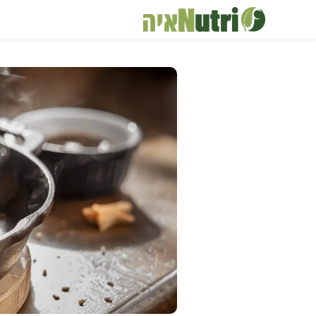
דלג
תוכן