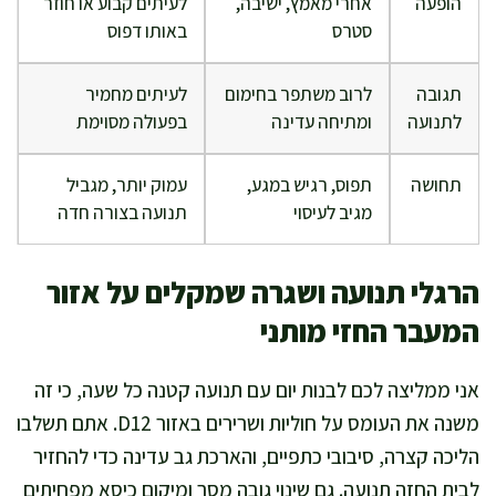
הופעה
אחרי מאמץ, ישיבה,
לעיתים קבוע או חוזר
סטרס
באותו דפוס
תגובה
לרוב משתפר בחימום
לעיתים מחמיר
לתנועה
ומתיחה עדינה
בפעולה מסוימת
תחושה
תפוס, רגיש במגע,
עמוק יותר, מגביל
מגיב לעיסוי
תנועה בצורה חדה
הרגלי תנועה ושגרה שמקלים על אזור
המעבר החזי מותני
אני ממליצה לכם לבנות יום עם תנועה קטנה כל שעה, כי זה
משנה את העומס על חוליות ושרירים באזור D12. אתם תשלבו
הליכה קצרה, סיבובי כתפיים, והארכת גב עדינה כדי להחזיר
לבית החזה תנועה. גם שינוי גובה מסך ומיקום כיסא מפחיתים