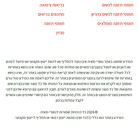
תוספי תזונה לנשים
בריאות ורפואה
תוספי תזונה לנשים בהריון
מתכונים בריאים
תוספי תזונה מומלצים
תוספי תזונה
מגזין
המידע שמוצג באתר נוטרי-מאיה אינו נועד להחליף ואו להוות ייעוץ מקצועי ואו מיועד למנוע
ואו לאבחן ואו לטפל במצבים רפואיים ואו מחלות מכל סוג שהם. האתר אינו נושא באחריות
לכל פעולה ישירה ואו עקיפה שנעשתה לאחר קריאת המידע שמוצג באתר זה, ואינו נושא
באחריות של שימוש לרעה במוצרים המופיעים באתר זה. עליכם לאמת את המידע מול גורם
מוסמך ו/או לקרוא את הוראות השימוש שנמצאות על התווית של כל מוצר שהינכם רוכשים.
התוצאות של כל מוצר עשויות להשתנות מאדם לאדם. חובה להיוועץ עם הרופא שלכם לפני
השימוש במוצרים המוצגים באתר זה. חלק מהקישורים באתר הם קישורי שותפים ואנו עשויים
לקבל עמלות בגינם.
© 2026 כל הזכויות שמורות לנוטרי-מאיה
המידע באתר הוא כללי בלבד ואינו מהווה ייעוץ רפואי או תחליף לייעוץ מקצועי.