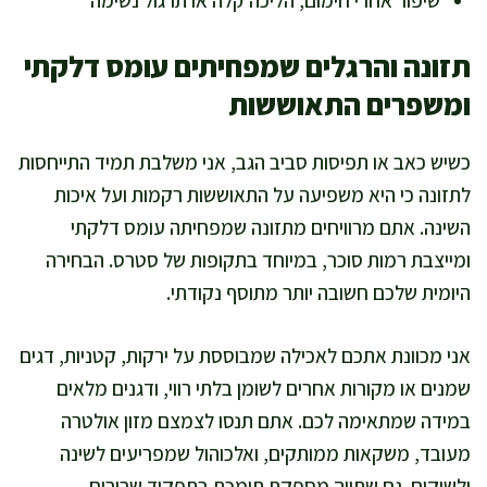
שיפור אחרי חימום, הליכה קלה או תרגול נשימה
תזונה והרגלים שמפחיתים עומס דלקתי
ומשפרים התאוששות
כשיש כאב או תפיסות סביב הגב, אני משלבת תמיד התייחסות
לתזונה כי היא משפיעה על התאוששות רקמות ועל איכות
השינה. אתם מרוויחים מתזונה שמפחיתה עומס דלקתי
ומייצבת רמות סוכר, במיוחד בתקופות של סטרס. הבחירה
היומית שלכם חשובה יותר מתוסף נקודתי.
אני מכוונת אתכם לאכילה שמבוססת על ירקות, קטניות, דגים
שמנים או מקורות אחרים לשומן בלתי רווי, ודגנים מלאים
במידה שמתאימה לכם. אתם תנסו לצמצם מזון אולטרה
מעובד, משקאות ממותקים, ואלכוהול שמפריעים לשינה
ולשיקום. גם שתייה מספקת תומכת בתפקוד שרירים