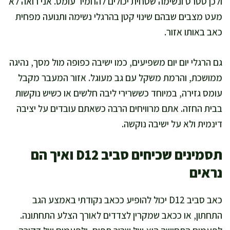
ולכן סטרס ונשימה שטחית יכולים להחמיר עומס. אני רואה לא
מעט מצבים שבהם שינוי קטן בהרגלי נשימה ותנועה מפחית
כאב באותו אזור.
גם הרגלי יום יום משפיעים, כמו ישיבה כפופה מול מסך, נהיגה
ממושכת, והרמת משקל עם גב מעוגל. אזור המעבר מקבל
עומס גזירה, במיוחד כששרירי ליבה חלשים או כשיש נוקשות
בבית החזה. אתם מרוויחים הרבה כשאתם עובדים על יציבה
דינמית ולא על ישיבה נוקשה.
תסמינים שכיחים סביב D12 ואיך הם
נראים
כאב סביב D12 יכול להופיע ככאב נקודתי באמצע הגב
התחתון, או ככאב שמקרין לצדדים לאורך הצלע התחתונה.