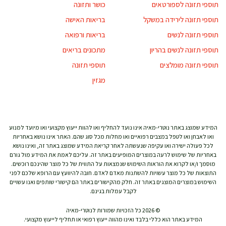
תוספי תזונה לספורטאים
כושר ותזונה
תוספי תזונה לירידה במשקל
בריאות האישה
תוספי תזונה לנשים
בריאות ורפואה
תוספי תזונה לנשים בהריון
מתכונים בריאים
תוספי תזונה מומלצים
תוספי תזונה
מגזין
המידע שמוצג באתר נוטרי-מאיה אינו נועד להחליף ואו להוות ייעוץ מקצועי ואו מיועד למנוע
ואו לאבחן ואו לטפל במצבים רפואיים ואו מחלות מכל סוג שהם. האתר אינו נושא באחריות
לכל פעולה ישירה ואו עקיפה שנעשתה לאחר קריאת המידע שמוצג באתר זה, ואינו נושא
באחריות של שימוש לרעה במוצרים המופיעים באתר זה. עליכם לאמת את המידע מול גורם
מוסמך ו/או לקרוא את הוראות השימוש שנמצאות על התווית של כל מוצר שהינכם רוכשים.
התוצאות של כל מוצר עשויות להשתנות מאדם לאדם. חובה להיוועץ עם הרופא שלכם לפני
השימוש במוצרים המוצגים באתר זה. חלק מהקישורים באתר הם קישורי שותפים ואנו עשויים
לקבל עמלות בגינם.
© 2026 כל הזכויות שמורות לנוטרי-מאיה
המידע באתר הוא כללי בלבד ואינו מהווה ייעוץ רפואי או תחליף לייעוץ מקצועי.