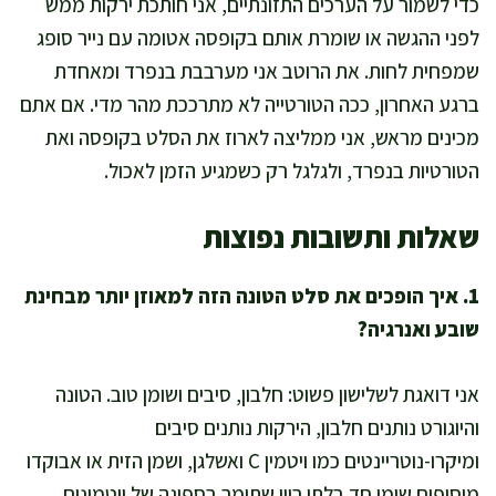
כדי לשמור על הערכים התזונתיים, אני חותכת ירקות ממש
לפני ההגשה או שומרת אותם בקופסה אטומה עם נייר סופג
שמפחית לחות. את הרוטב אני מערבבת בנפרד ומאחדת
ברגע האחרון, ככה הטורטייה לא מתרככת מהר מדי. אם אתם
מכינים מראש, אני ממליצה לארוז את הסלט בקופסה ואת
הטורטיות בנפרד, ולגלגל רק כשמגיע הזמן לאכול.
שאלות ותשובות נפוצות
1. איך הופכים את סלט הטונה הזה למאוזן יותר מבחינת
שובע ואנרגיה?
אני דואגת לשלישון פשוט: חלבון, סיבים ושומן טוב. הטונה
והיוגורט נותנים חלבון, הירקות נותנים סיבים
ומיקרו-נוטריינטים כמו ויטמין C ואשלגן, ושמן הזית או אבוקדו
מוסיפים שומן חד בלתי רווי שתומך בספיגה של ויטמינים