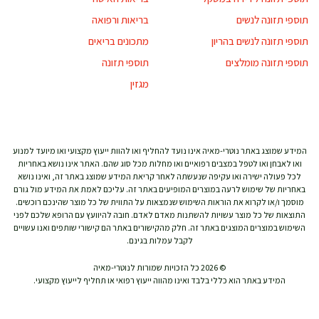
תוספי תזונה לנשים
בריאות ורפואה
תוספי תזונה לנשים בהריון
מתכונים בריאים
תוספי תזונה מומלצים
תוספי תזונה
מגזין
המידע שמוצג באתר נוטרי-מאיה אינו נועד להחליף ואו להוות ייעוץ מקצועי ואו מיועד למנוע
ואו לאבחן ואו לטפל במצבים רפואיים ואו מחלות מכל סוג שהם. האתר אינו נושא באחריות
לכל פעולה ישירה ואו עקיפה שנעשתה לאחר קריאת המידע שמוצג באתר זה, ואינו נושא
באחריות של שימוש לרעה במוצרים המופיעים באתר זה. עליכם לאמת את המידע מול גורם
מוסמך ו/או לקרוא את הוראות השימוש שנמצאות על התווית של כל מוצר שהינכם רוכשים.
התוצאות של כל מוצר עשויות להשתנות מאדם לאדם. חובה להיוועץ עם הרופא שלכם לפני
השימוש במוצרים המוצגים באתר זה. חלק מהקישורים באתר הם קישורי שותפים ואנו עשויים
לקבל עמלות בגינם.
© 2026 כל הזכויות שמורות לנוטרי-מאיה
המידע באתר הוא כללי בלבד ואינו מהווה ייעוץ רפואי או תחליף לייעוץ מקצועי.