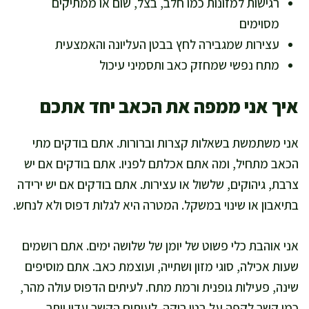
רגישות למזונות כמו חלב, בצל, שום או ממתיקים
מסוימים
עצירות שמגבירה לחץ בבטן העליונה והאמצעית
מתח נפשי שמחזק כאב ותסמיני עיכול
איך אני ממפה את הכאב יחד אתכם
אני משתמשת בשאלות קצרות וברורות. אתם בודקים מתי
הכאב מתחיל, ומה אתם אכלתם לפניו. אתם בודקים אם יש
צרבת, גיהוקים, שלשול או עצירות. אתם בודקים אם יש ירידה
בתיאבון או שינוי במשקל. המטרה היא לגלות דפוס ולא לנחש.
אני אוהבת כלי פשוט של יומן של שלושה ימים. אתם רושמים
שעות אכילה, סוגי מזון ושתייה, ועוצמת כאב. אתם מוסיפים
שינה, פעילות גופנית ורמת מתח. לעיתים הדפוס עולה מהר,
כמו קשר לקפה על בטן ריקה. לעיתים הקשר עדין יותר.