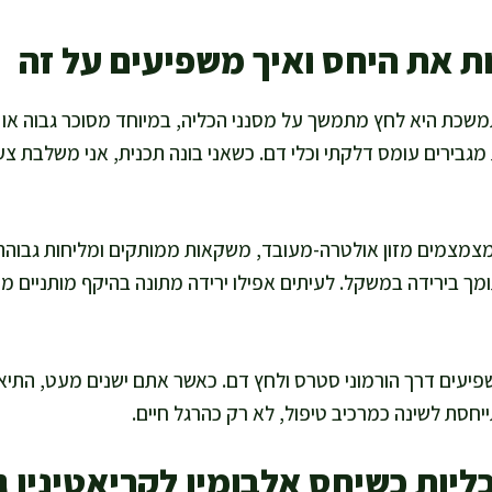
ת את היחס ואיך משפיעים על זה
שכת היא לחץ מתמשך על מסנני הכליה, במיוחד מסוכר גבוה או לח
מגבירים עומס דלקתי וכלי דם. כשאני בונה תכנית, אני משלבת 
מצמצמים מזון אולטרה-מעובד, משקאות ממותקים ומליחות גבוהה. 
תומך בירידה במשקל. לעיתים אפילו ירידה מתונה בהיקף מותניים 
יעים דרך הורמוני סטרס ולחץ דם. כאשר אתם ישנים מעט, התיאבו
ייחסת לשינה כמרכיב טיפול, לא רק כהרגל חיים.
ליות כשיחס אלבומין לקריאטינין ג