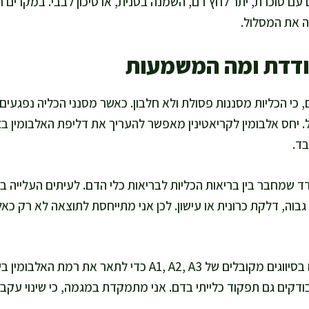
 עם סוכרת, יתר לחץ דם, השמנה בטנית, או סיכון לבבי. במקרים 
ה את המסלול.
ודדת ומה המשמעות
 כי הכליות מסננות פסולת ולא חלבון. כאשר מסנני הכליה נפגעים,
 יחס אלבומין לקריאטינין מאפשר להעריך את דליפת האלבומין בצ
ד.
ד שמחבר בין בריאות הכליות לבריאות כלי הדם. לעיתים העלייה
בוה, דלקת כרונית או עישון. לכן אני מתייחסת לתוצאה לא רק כ
ברוב המעבדות משתמשים בסיווגים מקובלים של A1, A2, A3 כדי 
ודקים גם תפקוד כלייתי בדם. אני מתמקדת במגמה, כי שינוי עקבי