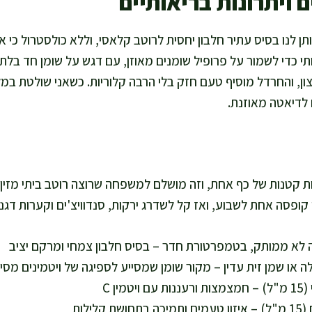
 ויתרונות בריאותיים
ותן לנו בסיס עתיר חלבון יחסית לרוטב קלאסי, וללא כולסטרול כי אי
ותי כדי לשמור על פרופיל שומנים מאוזן, עם דגש על שומן חד בלתי ר
ין C ונוגדי חמצון, והחרדל מוסיף טעם חזק בלי הרבה קלוריות. כשאני שולטת 
 לדיאטה מאוזנת.
ת מספיקה לכ-12 מנות קטנות של כף אחת, וזה מושלם למשפחה שרוצה רוטב בית
 קופסה אחת לשבוע, ואז קל לשדרג ירקות, סנדוויצ'ים וקערות דגנ