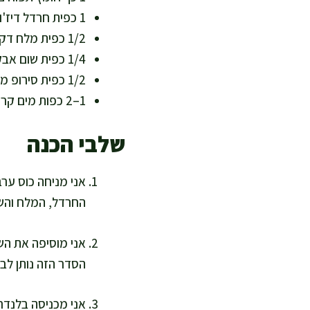
1 כפית חרדל דיז'ון (5 גרם) – עומק טעם ועוזר לאמולסיה
1/2 כפית מלח דק (כ-3 גרם) – אפשר להפחית בהדרגה לאכילה דלת נתרן
1/4 כפית שום אבקה או 1/2 שן שום קטנה – תיבול עדין וניחוח
1/2 כפית סירופ מייפל או תמר סילאן (אופציונלי, 3–4 גרם) – מאזן חומציות בלי סוכר מעובד
1–2 כפות מים קרים (15–30 מ"ל) לפי הצורך – לכיוון סמיכות
שלבי הכנה
אני מניחה כוס ערב
החרדל, המלח והשום
אני מוסיפה את השמ
הסדר הזה נותן לבל