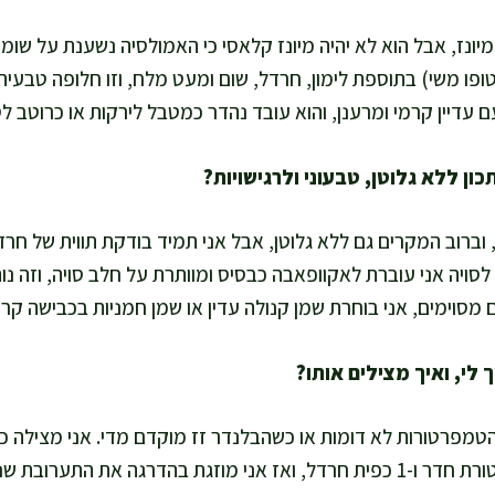
יונז, אבל הוא לא יהיה מיונז קלאסי כי האמולסיה נשענת על שומן
 טופו משי) בתוספת לימון, חרדל, שום ומעט מלח, וזו חלופה טבע
 עדיין קרמי ומרענן, והוא עובד נהדר כמטבל לירקות או כרוטב לס
וברוב המקרים גם ללא גלוטן, אבל אני תמיד בודקת תווית של חרדל
לסויה אני עוברת לאקוופאבה כבסיס ומוותרת על חלב סויה, וזה נותן
מסוימים, אני בוחרת שמן קנולה עדין או שמן חמניות בכבישה קרה
טמפרטורות לא דומות או כשהבלנדר זז מוקדם מדי. אני מצילה כ
60 מ"ל חלב סויה בטמפרטורת חדר ו-1 כפית חרדל, ואז אני מוזגת בהדרגה את