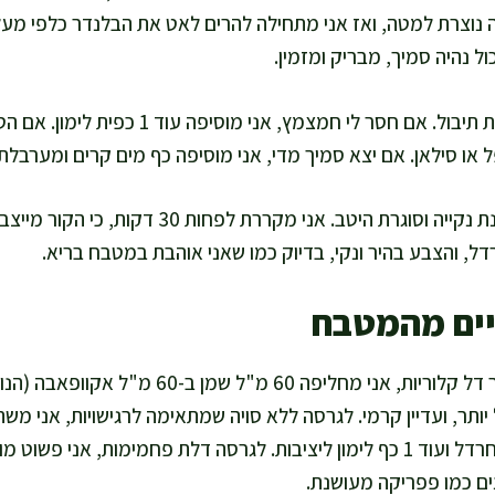
נוצרת למטה, ואז אני מתחילה להרים לאט את הבלנדר כלפי מעל
אני טועמת ומתקנת תיבול. אם חסר לי חמצמץ, א
אני מעבירה לצנצנת נקייה וסוגרת היטב. אני מקררת
רדל, והצבע בהיר ונקי, בדיוק כמו שאני אוהבת במטבח בריא.
יים מהמטבח
כדי להפוך את זה לעוד יותר דל קלוריות, אני מחליפה 60
 יותר, ועדיין קרמי. לגרסה ללא סויה שמתאימה לרגישויות, אני
חלב סויה ומוסיפה 1 כפית חרדל ועוד 1 כף לימון ליציבות. לגרסה דלת פחמימות, אנ
ים כמו פפריקה מעושנת.