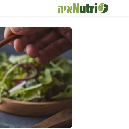
דלג
תוכן