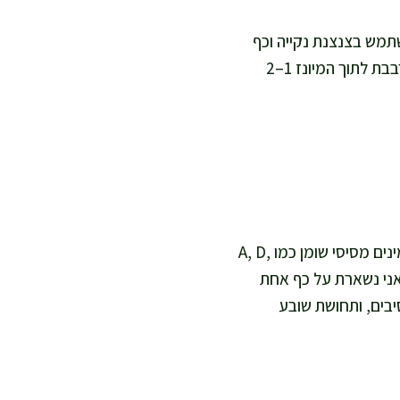
תמש בצנצנת נקייה וכף
נקייה בכל פעם, כדי למנוע קלקול ולשמור על טריות. אם אני רוצה עוד סיבים ושובע, אני מערבבת לתוך המיונז 1–2
אני מתייחסת אליו כשכבת טעם ושומן איכותי, לא כמנה עיקרית. השמן מסייע לספיגה של ויטמינים מסיסי שומן כמו A, D,
, אני נשארת על כף אחת
סיבים, ותחושת שובע