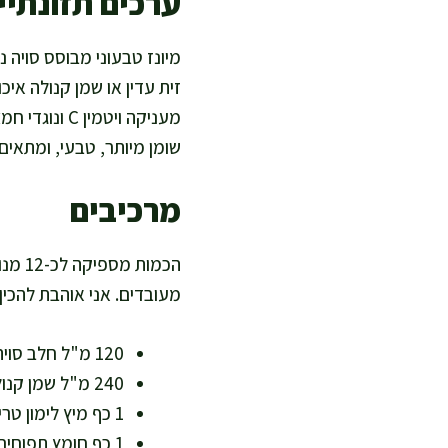
ערכים תזונתיים
מיונז טבעוני מבוסס סויה נ
זית עדין או שמן קנולה איכ
מעניקה ויטמ
שומן מיותר, טבעי, ומתאים
מרכיבים
הכמו
מעובדים. אני אוהבת להכין
120 מ"ל חלב סויה לא ממותק, בטמפרטורת חדר – בסיס חלבון צמחי ומרקם יציב
240 מ"ל שמן קנולה או שמן זית עדין – מקור שומן שמסייע לספיגה של ויטמינים מסיסי שומן
1 כף מיץ לימון טרי (15 מ"ל) – חמצמצות ורעננות עם ויטמין C
1 כף חומץ תפוחים (15 מ"ל) – איזון טעמים ותמיכה בתחושת קלילות