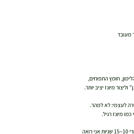
לימון, חומץ התפוחים,
ליצור מיונז יציב יותר.
ירה לעצמי: לא למהר.
ו מיונז רגיל.
אני מכניסה בלנדר מוט עד לתחתית הכוס ומפעילה על מהירות גבוהה, בלי להזיז. אחרי 10–15 שניות אני רואה