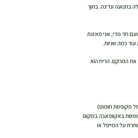
ה בתנועה עדינה. בתוך
ני מוסיפה עוד 1 כפית לימון. אם הטעם חד מדי, אני מאזנת
 לפחות 30 דקות, כי הקור מייצב את המרקם. הריח הוא
 מ"ל שמן ב-60 מ"ל אקוופאבה (הנוזל מקופסת חומוס)
 משתמשת באקוופאבה במקום
י פשוט מוותרת על המייפל או