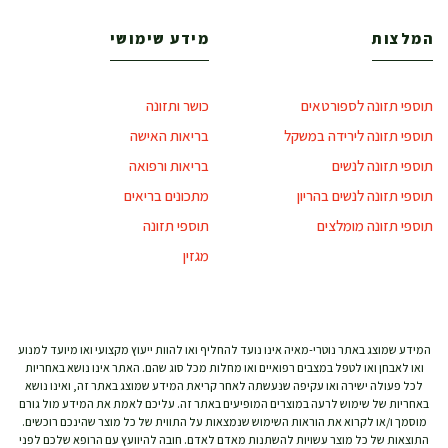
המלצות
מידע שימושי
תוספי תזונה לספורטאים
כושר ותזונה
תוספי תזונה לירידה במשקל
בריאות האישה
תוספי תזונה לנשים
בריאות ורפואה
תוספי תזונה לנשים בהריון
מתכונים בריאים
תוספי תזונה מומלצים
תוספי תזונה
מגזין
המידע שמוצג באתר נוטרי-מאיה אינו נועד להחליף ואו להוות ייעוץ מקצועי ואו מיועד למנוע
ואו לאבחן ואו לטפל במצבים רפואיים ואו מחלות מכל סוג שהם. האתר אינו נושא באחריות
לכל פעולה ישירה ואו עקיפה שנעשתה לאחר קריאת המידע שמוצג באתר זה, ואינו נושא
באחריות של שימוש לרעה במוצרים המופיעים באתר זה. עליכם לאמת את המידע מול גורם
מוסמך ו/או לקרוא את הוראות השימוש שנמצאות על התווית של כל מוצר שהינכם רוכשים.
התוצאות של כל מוצר עשויות להשתנות מאדם לאדם. חובה להיוועץ עם הרופא שלכם לפני