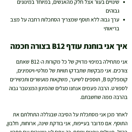
שינויים בעור אצל חלק מהאנשים, במיוחד במינונים
גבוהים
ערך גבוה ללא תוסף שמצריך הסתכלות רחבה על מצב
בריאותי
איך אני בוחנת עודף B12 בצורה חכמה
אני מתחילה במיפוי מדויק של כל מקורות ה-B12 שאתם
צורכים. אני מבקשת שתבדקו תוויות של מולטי-ויטמינים,
קומפלקס B, תוספים לשיער, משקאות מועשרים ותכשירים
לספורט. הרבה פעמים אנחנו מגלים שהמינון המצטבר גבוה
בהרבה ממה שחשבתם.
לאחר מכן אני מסתכלת על הסיבה שבגללה התחלתם את
התוסף. אם מדובר בעייפות, אני בודקת שינה, ארוחות, חלבון,
ברזל, פעילות גופנית ומתח. כך אתם לא נשארים עם פתרון