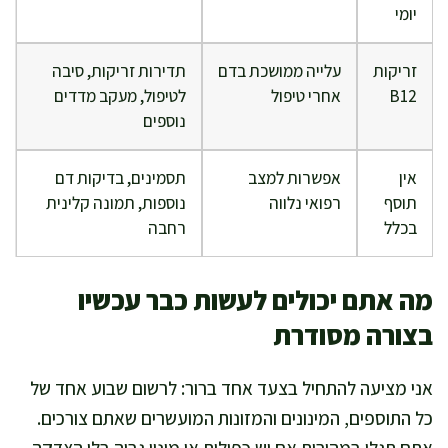
יומי
זריקות
עלייה ממושכת בדם
תדירות זריקות, סיבה
B12
אחרי טיפול
לטיפול, מעקב מדדים
נוספים
אין
אפשרות למצב
תסמינים, בדיקות דם
תוסף
רפואי נלווה
נוספות, תמונה קלינית
בכלל
רחבה
מה אתם יכולים לעשות כבר עכשיו
בצורה מסודרת
אני מציעה להתחיל בצעד אחד ברור: לרשום שבוע אחד של
כל התוספים, המינונים והמזונות המועשרים שאתם צורכים.
אתם תגלו במהירות אם יש כפילות או מינון גבוה בלי הצדקה.