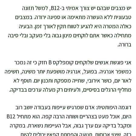
יש מצבים שבהם יש צורך אמיתי ב-B12, למשל תזונה
טבעונית ללא העשרה מתאימה או ספיגה ירודה. במצבים
כאלה המטרה היא להגיע לטווח תקין לאורך זמן. הבעיה
מתחילה כאשר אתם לוקחים מינון גבוה בלי מעקב ובלי סיבה
ברורה.
אני פוגשת אנשים שלוקחים קומפלקס B חזק כי זה נמכר
כמשפר אנרגיה. בפועל, אנרגיה מושפעת יותר משינה, חשיפה
לאור יום, כושר אירובי, שתייה מספקת ותכנון יום. תוסף לא
מחליף הרגלים בסיסיים, ולעיתים רק מעלה ערכים בבדיקה.
דוגמה היפותטית: אדם שמרגיש עייפות בעבודה יושב רוב
היום, אוכל מעט בצהריים ושותה הרבה קפה. הוא מתחיל B12
ומקבל בדיקה עם ערך גבוה, אבל העייפות נשארת. במקרה
כזה, שינוי ארוחות, תנועה והפחתת קפאין יכולים להיות