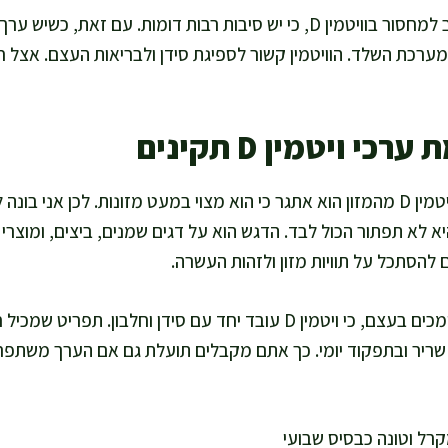
אני נזהרת מלקשור כל כאב למחסור בוויטמין D, כי יש סיבות רבות דומות. עם ז
ערכת השלד. הוויטמין קשור לספיגת סידן ולבריאות העצם. אצל
 ויטמין D תקינים
ברוב התפריטים בישראל, ויטמין D מהמזון הוא אתגר כי הוא מצוי במעט מזונות. לכן
היא לא תפתור הכול לבד. הדגש הוא על דגים שמנים, ביצים, ומוצרי
להסתכל על תוויות מזון ולזהות העשרה.
כדאי לשלב גם רכיבים שתומכים בעצם, כי ויטמין D עובד יחד עם סידן וחלבון.
 שריר ובתפקוד יומי. כך אתם מקבלים תועלת גם אם הערך משתפר
קרל וטונה כבסיס שבועי