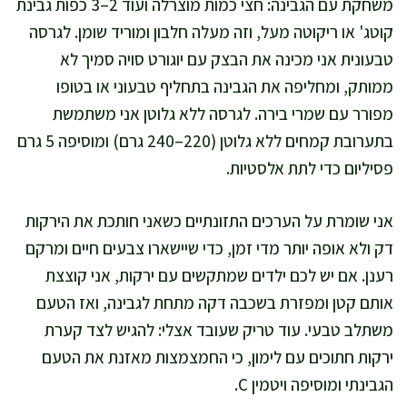
משחקת עם הגבינה: חצי כמות מוצרלה ועוד 2–3 כפות גבינת
קוטג' או ריקוטה מעל, וזה מעלה חלבון ומוריד שומן. לגרסה
טבעונית אני מכינה את הבצק עם יוגורט סויה סמיך לא
ממותק, ומחליפה את הגבינה בתחליף טבעוני או בטופו
מפורר עם שמרי בירה. לגרסה ללא גלוטן אני משתמשת
בתערובת קמחים ללא גלוטן (220–240 גרם) ומוסיפה 5 גרם
פסיליום כדי לתת אלסטיות.
אני שומרת על הערכים התזונתיים כשאני חותכת את הירקות
דק ולא אופה יותר מדי זמן, כדי שיישארו צבעים חיים ומרקם
רענן. אם יש לכם ילדים שמתקשים עם ירקות, אני קוצצת
אותם קטן ומפזרת בשכבה דקה מתחת לגבינה, ואז הטעם
משתלב טבעי. עוד טריק שעובד אצלי: להגיש לצד קערת
ירקות חתוכים עם לימון, כי החמצמצות מאזנת את הטעם
הגבינתי ומוסיפה ויטמין C.