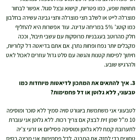
תחושת שפע, כמו פטריות, קישוא ובצל סגול. אפשר לבחור
מוצרלה לייט או לשלב חצי מוצרלה וחצי גבינה עשירה בחלבון
כמו קוטג' 5% במריחה עדינה. עוד אפשרות היא להחליף
חלק מהרוטב בעגבניות מרוסקות עם עשבי תיבול, וככה
מקבלים יותר נפח ופחות נתרן. אם אתם בדיאטה דל קלוריות,
חיתוך לפיסות קטנות והגשה עם סלט גדול עוזרים לאכול לאט
ולהרגיש שובע.
3. איך להתאים את המתכון לדיאטות מיוחדות כמו
טבעוני, ללא גלוטן או דל פחמימות?
לטבעוני אני משתמשת ביוגורט סויה סמיך ללא סוכר ומוסיפה
10 מ"ל שמן זית לבצק אם צריך רכות. ללא גלוטן אני עוברת
לתערובת קמח ללא גלוטן ומוסיפה פסיליום או זרעי צ'יה
טחונים כדי לחזק את המבנה. לדל פחמימות אני מכינה בסיס