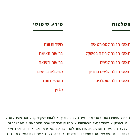
המלצות
מידע שימושי
תוספי תזונה לספורטאים
כושר ותזונה
תוספי תזונה לירידה במשקל
בריאות האישה
תוספי תזונה לנשים
בריאות ורפואה
תוספי תזונה לנשים בהריון
מתכונים בריאים
תוספי תזונה מומלצים
תוספי תזונה
מגזין
המידע שמוצג באתר נוטרי-מאיה אינו נועד להחליף ואו להוות ייעוץ מקצועי ואו מיועד למנוע
ואו לאבחן ואו לטפל במצבים רפואיים ואו מחלות מכל סוג שהם. האתר אינו נושא באחריות
לכל פעולה ישירה ואו עקיפה שנעשתה לאחר קריאת המידע שמוצג באתר זה, ואינו נושא
באחריות של שימוש לרעה במוצרים המופיעים באתר זה. עליכם לאמת את המידע מול גורם