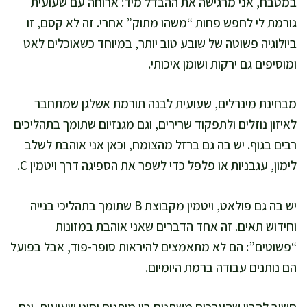
במטבח, אני מרגישה את ההבדל מיד: ארוחה עם שעועית
גורמת לי לחפש פחות “משהו מתוק” אחרי. זה לא קסם, זו
ביולוגיה פשוטה של שובע טוב יותר, במיוחד כשאוכלים לאט
ומוסיפים גם ירקות ושומן איכותי.
מבחינת מינרלים, שעועית לבנה תורמת אשלגן שמתחבר
לאיזון נוזלים ולתפקוד שרירים, וגם מגנזיום שתומך בתהליכים
רבים בגוף. יש בה גם ברזל מהצומח, וכאן אני אוהבת לשלב
לימון, עגבניות או פלפל כדי לשפר את הספיגה דרך ויטמין C.
יש בה גם פולאט, ויטמין מקבוצת B שתומך בתהליכי בנייה
וחידוש תאים. זה אחד הדברים שאני אוהבת במזונות
“פשוטים”: הם לא מתאמצים להיראות סופר-פוד, אבל בפועל
הם נותנים עבודה ברמת היומיום.