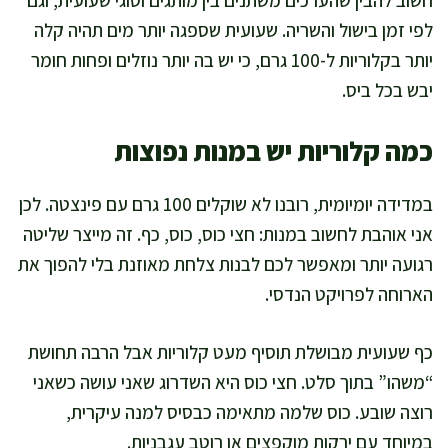
חשוב להבין שהערכים משתנים בין מותגים וסוגי שעועית, וגם
לפי זמן בישול והשריה. שעועית שספגה יותר מים תהיה קלה
יותר בקלוריות ל-100 גרם, כי יש בה יותר נוזלים ופחות חומר
יבש בכל ביס.
כמה קלוריות יש במנות נפוצות
במדידה יומיומית, רובנו לא שוקלים 100 גרם עם פינצטה. לכן
אני אוהבת לחשוב במנות: חצי כוס, כוס, כף. זה מייצר שליטה
רגועה יותר ומאפשר לכם לבנות צלחת מאוזנת בלי להפוך את
הארוחה לפרויקט הנדסי.
כף שעועית מבושלת תוסיף מעט קלוריות אבל הרבה תחושת
“משהו” בתוך סלט. חצי כוס היא השדרוג שאני עושה כשאני
רוצה שובע. כוס שלמה מתאימה כבסיס למנה עיקרית,
במיוחד עם ירקות מוקפצים או רוטב עגבניות.