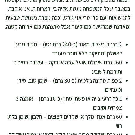
במטבח שכל המשפחה ניגשת אליה בין הארוחות. אני אוהבת
להגיש אותן עם פרי טרי או יוגורט, וככה נוצרת נשנושת טבעית
ומאוזנת שמרגישה כמו קינוח אבל מתנהגת כמו ארוחה קטנה.
2 בננות בשלות מאוד (כ-240 גרם נטו) – מקור טבעי
לאשלגן ומתיקות ללא סוכר מעובד
160 גרם שיבולת שועל עבה או דקה – עשירה בסיבים
ותורמת לשובע
2 כפות טחינה גולמית (כ-30 גרם) – שומן טוב, סידן
ומגנזיום
1 כף זרעי צ'יה או פשתן טחון (כ-10 גרם) – אומגה 3
צמחית וסיבים
60 גרם אגוזי מלך או שקדים קצוצים – חלבון ושומן בלתי
רווי
50 גרם שוקולד מריר 85% קקאו קצוץ או נטיפי שוקולד