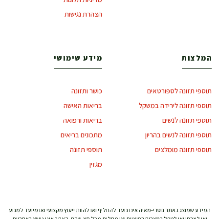
הצהרת נגישות
המלצות
מידע שימושי
תוספי תזונה לספורטאים
כושר ותזונה
תוספי תזונה לירידה במשקל
בריאות האישה
תוספי תזונה לנשים
בריאות ורפואה
תוספי תזונה לנשים בהריון
מתכונים בריאים
תוספי תזונה מומלצים
תוספי תזונה
מגזין
המידע שמוצג באתר נוטרי-מאיה אינו נועד להחליף ואו להוות ייעוץ מקצועי ואו מיועד למנוע
ואו לאבחן ואו לטפל במצבים רפואיים ואו מחלות מכל סוג שהם. האתר אינו נושא באחריות