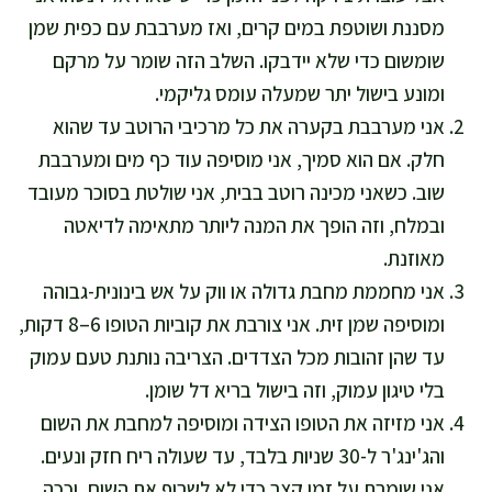
מסננת ושוטפת במים קרים, ואז מערבבת עם כפית שמן
שומשום כדי שלא יידבקו. השלב הזה שומר על מרקם
ומונע בישול יתר שמעלה עומס גליקמי.
אני מערבבת בקערה את כל מרכיבי הרוטב עד שהוא
חלק. אם הוא סמיך, אני מוסיפה עוד כף מים ומערבבת
שוב. כשאני מכינה רוטב בבית, אני שולטת בסוכר מעובד
ובמלח, וזה הופך את המנה ליותר מתאימה לדיאטה
מאוזנת.
אני מחממת מחבת גדולה או ווק על אש בינונית-גבוהה
ומוסיפה שמן זית. אני צורבת את קוביות הטופו 6–8 דקות,
עד שהן זהובות מכל הצדדים. הצריבה נותנת טעם עמוק
בלי טיגון עמוק, וזה בישול בריא דל שומן.
אני מזיזה את הטופו הצידה ומוסיפה למחבת את השום
והג'ינג'ר ל-30 שניות בלבד, עד שעולה ריח חזק ונעים.
אני שומרת על זמן קצר כדי לא לשרוף את השום, וככה