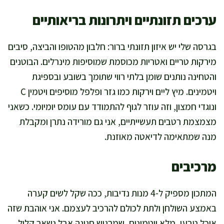
ערכים תזונתיים ויתרונות בריאותיים
בגרסה שלי יש איזון תזונתי ברור: חלבון מהטופו והביצה, סיבים
מירקות טריים ואטריות מכוסמת שמוסיפות מינרלים. הבוטנים
והטחינה נותנים שומן בלתי רווי שתומך בשובע ובספיגת
ויטמינים. מיץ ליים וירקות כמו גזר ופלפל מוסיפים ויטמין C
ונוגדי חמצון, וזה עוזר לגוף להתמודד עם עומס יומיומי. כשאני
מצמצמת רטבים תעשייתיים, אני גם מורידה נתרן ומקבלת
מנה שמתאימה לדיאטה מאוזנת.
מרכיבים
המתכון מספיק ל-4 מנות נדיבות, ככה שקל לשים קערה
באמצע השולחן ולתת לכולם להרכיב לעצמם. אני אוהבת שזה
אוכל טבעי, מלא ויטמינים, שמרגיש חגיגה אבל נשאר קליל