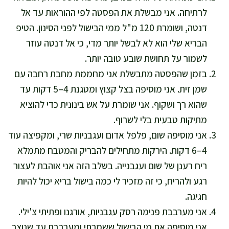
לרתיחה. אני מבשלת את הפסטה לפי ההוראות עד אל
דנטה, ושומרת 120 מ"ל ממי הבישול לפני הסינון. הטיפ
הבריא שלי הוא לא לבשל יותר מדי, כי אל דנטה עוזר
לשמור על תחושת שובע טובה יותר.
בזמן שהפסטה מתבשלת אני מחממת מחבת רחבה עם
שמן זית. אני מוסיפה בצל קצוץ ומטגנת 4–5 דקות עד
שהוא רך ושקוף. אני שומרת על אש בינונית כדי להוציא
מתיקות טבעית בלי לשרוף.
אני מוסיפה שום, פלפל אדום ועגבניות שרי, ומקפיצה עוד
4–6 דקות. הירקות מתחילים להבריק והמטבח מתמלא
ריח רענן של שום ועגבנייה. בשלב הזה אני אוהבת לעצור
רגע ולהריח, כי זה מזכיר לי כמה בישול בריא יכול להיות
חגיגה.
אני מערבבת פנימה רסק עגבניות, אורגנו ופתיתי צ'ילי.
אני מוסיפה את מי הבישול ששמרתי ומערבבת עד שנוצר