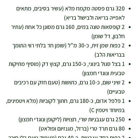
320 גרם פסטה מקמח מלא (עשיר בסיבים, מתאים
לאפייה בריאה ולבישול בריא)
2 קופסאות טונה במים, 160 גרם מסונן כל אחת (עתיר
חלבון, דל שומן)
2 כפות שמן זית, כ-30 מ"ל (שומן חד בלתי רווי התומך
בבריאות הלב)
1 בצל סגול בינוני, כ-150 גרם, קצוץ דק (מוסיף מתיקות
טבעית ונוגדי חמצון)
2 שיני שום, כ-10 גרם, כתושות (טעם חזק עם רכיבים
טבעיים)
1 פלפל אדום, כ-180 גרם, חתוך לקוביות (מלא ויטמינים,
במיוחד ויטמין C)
250 גרם עגבניות שרי, חצויות (ליקופן ונוגדי חמצון)
80 גרם תרד טרי (ברזל, מגנזיום ופולאט)
2 כפות רסק עגבניות, כ-40 גרם (מעמיק טעם בלי סוכר