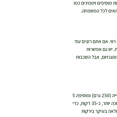
ות מוסיפים ויטמינים כמו
ווי. אם אתם רוצים עוד
ב-10 מ"ל נוספים לכל הכמות. יש גם אפשרות
מגנזיום, אבל השכבות
ללא גלוטן זה אפשרי, אבל צריך שינוי: אני מחליפה את הקמח בתערובת קמח ללא גלוטן לאפייה (250 גרם) ומוסיפה 5
גרם פסיליום או קליפות זרעי פשתן טחונות, כדי לתת גמישות. לבצק כזה אני נותנת מנוחה ארוכה יותר, כ-35 דקות, כדי
ריות, אני מקטינה את גודל הטורטיות ל-8 קטנות וממלאה בעיקר בירקות