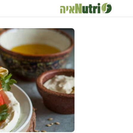
דלג
תוכן