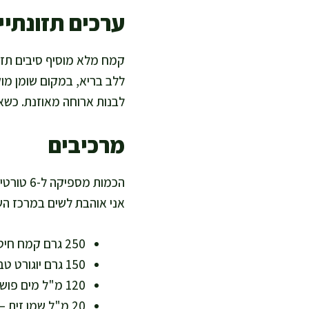
ערכים תזונתיים
קמח מלא מוסיף סיבים תזונת
ללב בריא, במקום שומן מוקש
לבנות ארוחה מאוזנת. כשאנ
מרכיבים
הכמות מ
אני אוהבת לשים במרכז השו
250 גרם קמח חיטה מלא דק או חצי מלא חצי לבן – עשיר בסיבים ומינרלים
150 גרם יוגורט טבעי 3% או יוגורט סויה לא ממותק – מוסיף חלבון ומרקם רך
120 מ"ל מים פושרים – עוזרים לבצק להתאחד בלי לעבוד קשה
20 מ"ל שמן זית – שומן איכותי שמחליף שומן מעובד