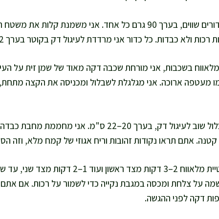
אני מחלקת ל-6 כדורים שווים, בערך 90 גרם כל אחד. אני משמנת ק
כות ולא כבדות. כל כדור אני מרדדת לעיגול דק בקוטר בערך 22–24 ס"מ.
לאווח בשכבות, אני מורחת שכבה דקה מאוד של שמן זית על העיג
אני מרדדת כל שבלול שוב לעיגול דק, בערך 20–22 ס"מ. אני
טנה. אתם תראו נקודות זהובות וריח אגוזי של קמח מלא, וזה הסימ
אני צורבת כל טורטיית מלאווח 2–3 דקות מצד ראשון 
שמה על צלחת ומכסה במגבת נקייה כדי לשמור על רכות. אם אתם או
ות דקה לפני ההגשה.