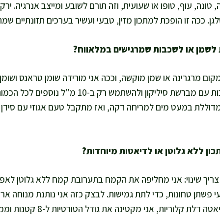
ה, טונה, עוף, טופו או שעועית, וזה תורם לשובע ומייצב אנרגיה. ירק
ם מרגרינה או שמן מוקשה, וככה אני מורידה שומן טראנס ושומן ר
קלילות, אפשר למרוח שכבות עם מברשת סיליקון ולהשתמש רק 
וללת במעט מים למריחה דקה, ואז מתקבל טעם אגוזי עם סידן ו
שהסיבים יספחו נוזלים. לדיאטה דלת קלו