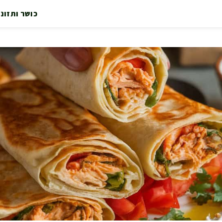
כושר ותזונ