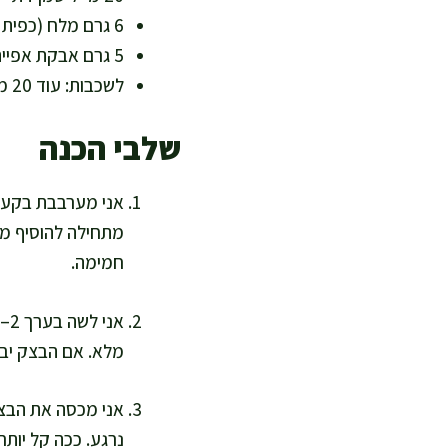
6 גרם מלח (כפית שטוחה) – מאזן טעמים, לא להגזים
5 גרם אבקת אפייה (כפית) – נותנת רכות וגמישות
לשכבות: עוד 20 מ"ל שמן זית למריחה דקה – שכבות עדינות בלי הצפה בשמן
שלבי הכנה
אני מערבבת בקערה 
מתחילה להוסיף מי
חמימה.
מלא. אם הבצק יבש
נרגע. ככה קל יות