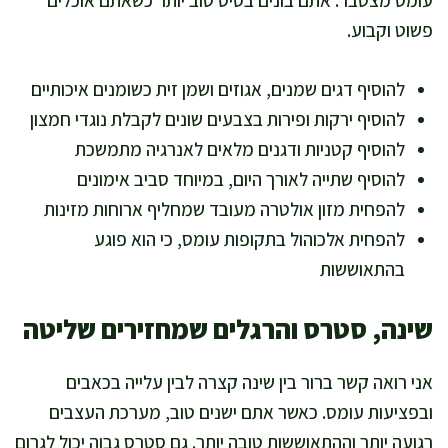
עומס מצטבר. אתם בונים בסיס טוב יותר כשאתם אוכלים
פשוט וקבוע.
להוסיף דגים שמנים, אגוזים ושמן זית כשומנים איכותיים
להוסיף ירקות ופירות בצבעים שונים לקבלת נוגדי חמצון
להוסיף קטניות ודגנים מלאים לאנרגיה מתמשכת
להוסיף שתייה לאורך היום, במיוחד סביב אימונים
להפחית מזון אולטרה מעובד שמחליף ארוחות מזינות
להפחית אלכוהול בתקופות עומס, כי הוא פוגע
בהתאוששות
שינה, סטרס והרגלים שמחזירים שליטה
אני רואה קשר ברור בין שינה קצרה לבין עלייה בכאבים
ובפציעות עומס. כאשר אתם ישנים טוב, מערכת העצבים
רגועה יותר וההתאוששות טובה יותר. גם סטרס גבוה יכול לגרום