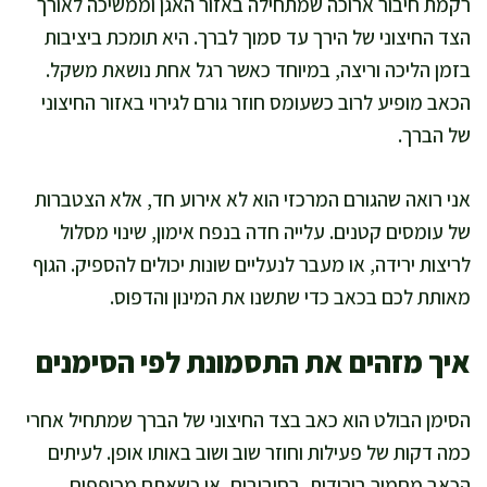
רקמת חיבור ארוכה שמתחילה באזור האגן וממשיכה לאורך
הצד החיצוני של הירך עד סמוך לברך. היא תומכת ביציבות
בזמן הליכה וריצה, במיוחד כאשר רגל אחת נושאת משקל.
הכאב מופיע לרוב כשעומס חוזר גורם לגירוי באזור החיצוני
של הברך.
אני רואה שהגורם המרכזי הוא לא אירוע חד, אלא הצטברות
של עומסים קטנים. עלייה חדה בנפח אימון, שינוי מסלול
לריצות ירידה, או מעבר לנעליים שונות יכולים להספיק. הגוף
מאותת לכם בכאב כדי שתשנו את המינון והדפוס.
איך מזהים את התסמונת לפי הסימנים
הסימן הבולט הוא כאב בצד החיצוני של הברך שמתחיל אחרי
כמה דקות של פעילות וחוזר שוב ושוב באותו אופן. לעיתים
הכאב מחמיר בירידות, בסיבובים, או כשאתם מכופפים