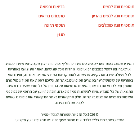
תוספי תזונה לנשים
בריאות ורפואה
תוספי תזונה לנשים בהריון
מתכונים בריאים
תוספי תזונה מומלצים
תוספי תזונה
מגזין
המידע שמוצג באתר נוטרי-מאיה אינו נועד להחליף ואו להוות ייעוץ מקצועי ואו מיועד למנוע
ואו לאבחן ואו לטפל במצבים רפואיים ואו מחלות מכל סוג שהם. האתר אינו נושא באחריות
לכל פעולה ישירה ואו עקיפה שנעשתה לאחר קריאת המידע שמוצג באתר זה, ואינו נושא
באחריות של שימוש לרעה במוצרים המופיעים באתר זה. עליכם לאמת את המידע מול גורם
מוסמך ו/או לקרוא את הוראות השימוש שנמצאות על התווית של כל מוצר שהינכם רוכשים.
התוצאות של כל מוצר עשויות להשתנות מאדם לאדם. חובה להיוועץ עם הרופא שלכם לפני
השימוש במוצרים המוצגים באתר זה. חלק מהקישורים באתר הם קישורי שותפים ואנו עשויים
לקבל עמלות בגינם.
© 2026 כל הזכויות שמורות לנוטרי-מאיה
המידע באתר הוא כללי בלבד ואינו מהווה ייעוץ רפואי או תחליף לייעוץ מקצועי.