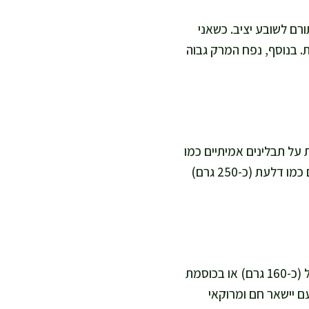
רם לשובע יציב. כשאני
. בנוסף, נפח המרק גבוה
 על תבלינים אמיתיים כמו
כמון, כורכום ופפריקה כדי לקבל עומק. אפשר גם להוסיף עוד ירקות עשירים בערכים תזונתיים כמו דלעת (כ-250 גרם)
גריסים הם שעורה ולכן מכילים גלוטן, אז לגרסה ללא גלוטן אני מחליפה אותם באורז מלא עגול (כ-160 גרם) או בכוסמת
2 דקות ואז בודקת רכות. הטעם יישאר חם ומרוקאי