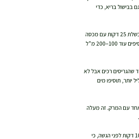
ם בבישול בריא, כדי
אני מוסיפה מים חמים או ציר ירקות, מביאה לרתיחה, ואז מנמיכה לאש קטנה. אני מבשלת 25 דקות עם מכסה
חצי פתוח, ומערבבת מדי פעם כדי שהגריסים לא יידבקו לתחתית. אם צריך, אתם מוסיפים עוד 100–200 מ"ל
ה תפוח אדמה וקישוא, וממשיכה לבשל עוד 20–25 דקות עד שהגריסים רכים אבל לא
 יותר, תוסיפו מים
רק להתחמם ולהתאחד עם המרק. זה מעלה
אני מכבה את האש ומוסיפה מיץ לימון וכוסברה או פטרוזיליה. אני נותנת למרק לנוח 10 דקות לפני הגשה, כי