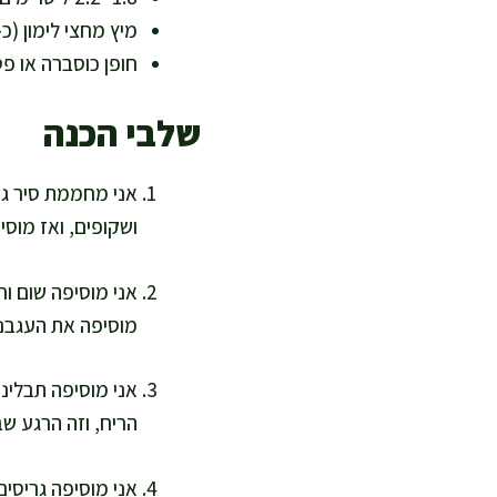
מיץ מחצי לימון (כ-15 מ"ל) – רעננות ועוזר לספיגת ברזל מהקטניו
חופן כוסברה או פטרוזיליה קצוצה 
שלבי הכנה
ושקופים, ואז מוסיפה גזר וממשיכה עוד 3 ד
אני מוסיפה שום ו
מוסיפה את העגבניות המגוררות ונות
הריח, וזה הרגע שב
אני מוסיפה גריסי