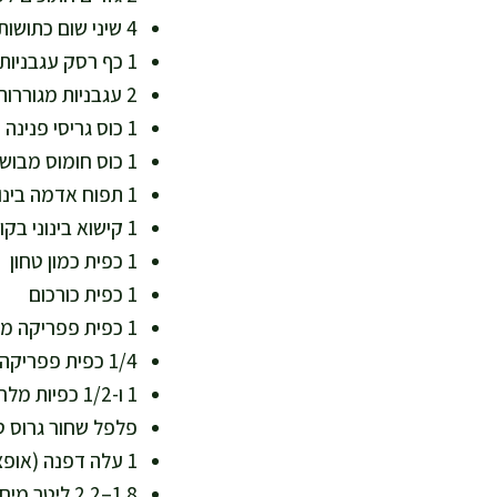
4 שיני שום כתושות (כ-16 גרם) – טעם חזק ומרוכז
1 כף רסק עגבניות (כ-20 גרם) – מוסיף עומק וצבע
2 עגבניות מגוררות או קצוצות דק (כ-250 גרם) – ויטמין C וליקופן
1 כוס גריסי פנינה שטופים היטב (כ-180 גרם) – עשיר בסיבים, בסיס משביע
1 כוס חומוס מבושל (כ-170 גרם) או קפוא מופשר – חלבון צמחי וסיבים
1 תפוח אדמה בינוני בקוביות (כ-200 גרם) – נותן גוף למרק, אפשר להחליף לפי דיאטה
1 קישוא בינוני בקוביות (כ-200 גרם) – מוסיף נפח קל ועדין
1 כפית כמון טחון
1 כפית כורכום
1 כפית פפריקה מתוקה
1/4 כפית פפריקה חריפה או צ'ילי גרוס (אופציונלי)
1 ו-1/2 כפיות מלח, או לפי הטעם
פלפל שחור גרוס ט
1 עלה דפנה (אופציונלי)
1.8–2.2 ליטר מים חמים או ציר ירקות דל מלח – לבישול בריא