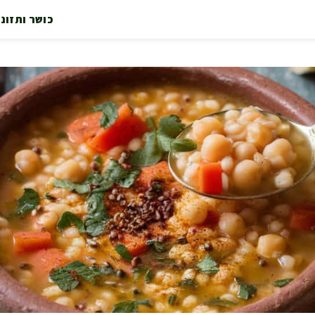
כושר ותזונ