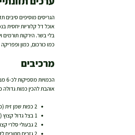
ערכים תזונתיים
הגריסים מוסיפים סיבים תז
אוכל דל קלוריות יחסית בנפ
כמו כורכום, כמון ופפריקה
מרכיבים
הכמו
אוהבת להכין כמות גדולה כ
2 כפות שמן זית (כ-30 מ"ל) – שומן איכותי במידה, מתאים לבישול בריא
1 בצל גדול קצוץ (כ-180 גרם) – בסיס מתוק טבעי ללא סוכר מעובד
2 גבעולי סלרי קצוצים (כ-120 גרם) – עשיר במים ומינרלים
2 גזרים חתוכים לקוביות (כ-200 גרם) – מקור לבטא-קרוטן