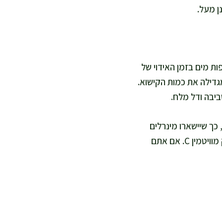
ן מעל.
ים גרסה דל שומן יותר, אני מפחיתה את שמן הזית לכף אחת ומוסיפה עוד 2–3 כפות מים בזמן האידוי של
ני מחליפה את תפוח האדמה בכרובית בקוביות (כ-250 גרם) ומגדילה את כמות הקישוא.
ביבה ודל מלח.
 כך שיישארו מינרלים
ומרקם נעים. אני מוסיפה את הלימון והעשבים רק בסוף, כי חום ממושך מוריד ארומה וגם חלק מוויטמין C. אם אתם