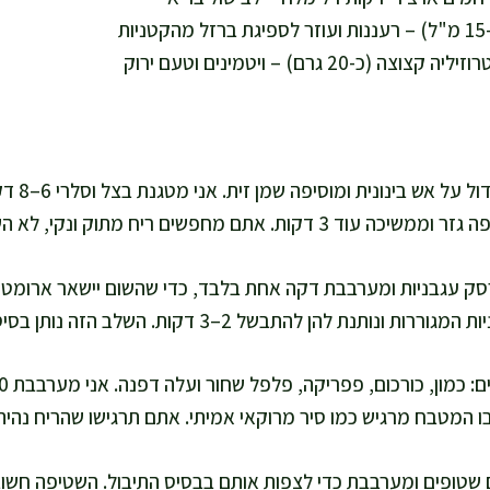
ת
(כ-20 גרם) – ויטמינים וטעם ירוק
אני מחממת סי
קות. אתם מחפשים ריח מתוק ונקי, לא השחמה כבדה.
רסק עגבניות ומערבבת דקה אחת בלבד, כדי שהשום יישאר ארומטי ו
נת להן להתבשל 2–3 דקות. השלב הזה נותן בסיס אדום ומבריק למרק.
ו המטבח מרגיש כמו סיר מרוקאי אמיתי. אתם תרגישו שהריח נהיה 
ם שטופים ומערבבת כדי לצפות אותם בבסיס התיבול. השטיפה חשובה