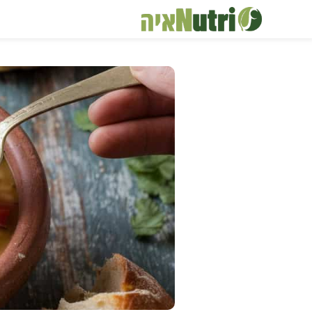
דלג
תוכן