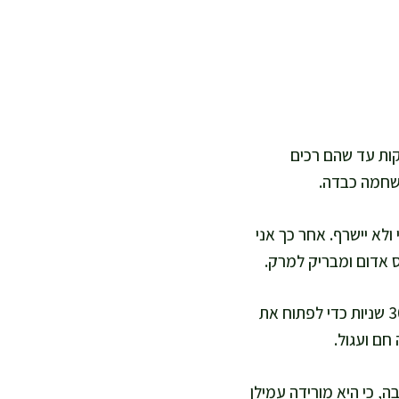
ר גדול על אש בינונית ומוסיפה שמן זית. אני מטגנת בצל וסלרי 6–8 דקות עד שהם רכים
לא יישרף. אחר כך אני
אני מוסיפה תבלינים: כמון, כורכום, פפריקה, פלפל שחור ועלה דפנה. אני מערבבת 30 שניות כדי לפתוח את
חם ועגול.
, כי היא מורידה עמילן