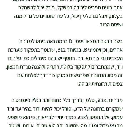
אתם בונים תפריט לירידה במשקל, פורל יכול להשתלב
בקלות, אבל גם סלמון יכול, כל עוד שומרים על גודל מנה
ושיטת הכנה.
בשני הדגים תמצאו ויטמין D ברמה נאה ביחס למזונות
אחרים, וכן ויטמיני B, במיוחד B12, שתומך בתפקוד מערכת
העצבים ובייצור תאי דם. בנוסף יש בהם מינרלים כמו סלניום
ויוד, שמתחברים לתפקוד בלוטת התריס ולהגנה נוגדת חמצון.
זה מסוג המזונות שמרגישים כמו קיצור דרך לצלחת עם
צפיפות תזונתית גבוהה.
מבחינת צבע, סלמון בדרך כלל כתום יותר בגלל פיגמנטים
שמקורם בתזונה של הדג, ופורל יכול להיות ורוד בהיר עד ורוד
עמוק. אל תתפסו לצבע כמדד יחיד לבריאות, כי הוא מושפע
מתנאי גידול ומזון. מה שחשוב יותר הוא טריות, איכות, ושיטת