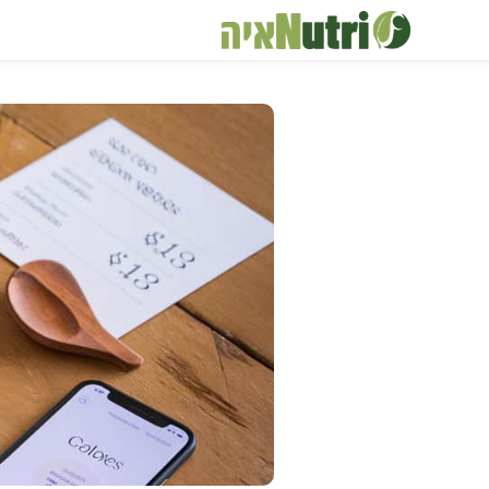
דלג
תוכן