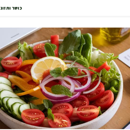
כושר ותזונ