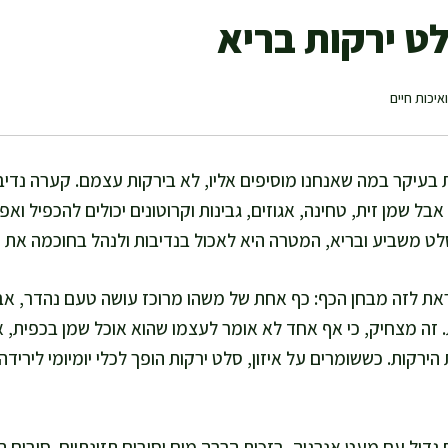
ט ירקות בריא
איכות חיים
ת בעיקר במה שאנחנו מוסיפים אליו, לא בירקות עצמם. קערה נדיב
אבל שמן זית, טחינה, אגוזים, גבינות וקרוטונים יכולים להכפיל ו
לט משביע ובריא, המטרה היא לאכול בנדיבות ולנהל בחוכמה את 
את לזה מבחן הכף: כף אחת של משהו מרוכז עושה טעם נהדר, אב
זה מצחיק, כי אף אחד לא אומר לעצמו שהוא אוכל שמן בכפית, א
ירקות. כששומרים על איזון, סלט ירקות הופך לכלי יומיומי ליריד
דול עם מעט אנרגיה, בזכות הרבה מים וסיבים תזונתיים. סיבים ת