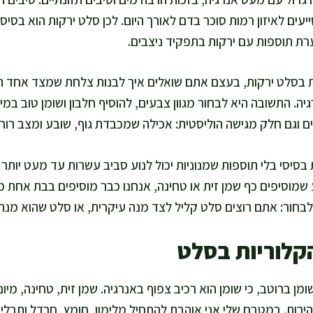
עים לאיזון רמות סוכר בדם לאורך היום. לכן סלט ירקות הוא בסיס 
רת תוספות עם ירקות בתפקיד ניצבים.
ת בסלט ירקות, בעצם אתם שואלים איך לבנות צלחת שמצד אחד ת
. התשובה היא לבחור מגוון צבעים, להוסיף חלבון ושומן טוב במינ
 וגם חלק מגישה הוליסטית: אכילה שמכבדת גוף, שובע ומצב רוח.
סיסי בלי תוספות שמנוניות יכול לנוע סביב עשרות עד מעט יותר 
 שמוסיפים כף שמן זית או טחינה, אנחנו כבר מוסיפים בבת אחת מ
לבחור: אתם רוצים סלט קליל לצד מנה עיקרית, או סלט שהוא מנה
קלוריות בסלט
מן ברוטב, כי שומן הוא רכיב צפוף באנרגיה. שמן זית, טחינה, מיונ
ירות. במטבח שלי אני אוהבת להתחיל מלימון, חומץ, חרדל ותבלינ