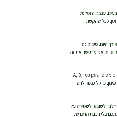
בעים. עגבנייה ופלפל
ולאט וויטמין K, וגזר מוסיף בטא קרוטן. ככל שהקשת
ורך היום. סיבים גם
יוניות. אני מרגישה את זה
שומן איכותי בכמות קטנה יכול דווקא לשפר את הערך התזונתי, כי הוא עוזר לספיגה של ויטמינים מסיסי שומן כמו A, D,
מינון, כי קל מאוד להפוך
חלבון לשובע ולשמירה על
תכם בלי רכבת הרים של