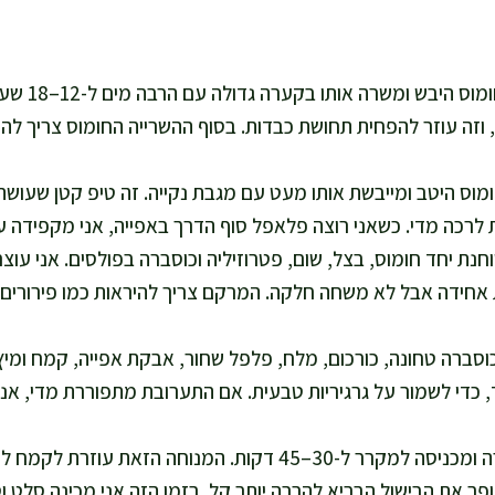
אני שוטפת את
 וזה עוזר להפחית תחושת כבדות. בסוף ההשרייה החומוס צריך להי
מוס היטב ומייבשת אותו מעט עם מגבת נקייה. זה טיפ קטן שעושה 
לרכה מדי. כשאני רוצה פלאפל סוף הדרך באפייה, אני מקפידה על
חנת יחד חומוס, בצל, שום, פטרוזיליה וכוסברה בפולסים. אני עו
 אחידה אבל לא משחה חלקה. המרקם צריך להיראות כמו פירורים
כוסברה טחונה, כורכום, מלח, פלפל שחור, אבקת אפייה, קמח ומיץ 
אני מעבירה לקערה ומכניסה למקרר ל-30–45 דקות. המנוחה הזאת 
ופך את הבישול הבריא להרבה יותר קל. בזמן הזה אני מכינה סלט ו