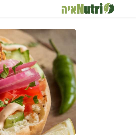
דלג
תוכן