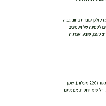
י, ולכן עובדת בחום גבוה
ים לספיגה של ויטמינים
ליסטית: טעם, שובע ואנרגיה
אני מקפידה על שלושה דברים: חומוס יבש שהושרה וסונן טוב, תערובת לא רטובה, ותנור חם מאוד (220 מעלות). שמן
 ודל שומן יחסית. אם אתם