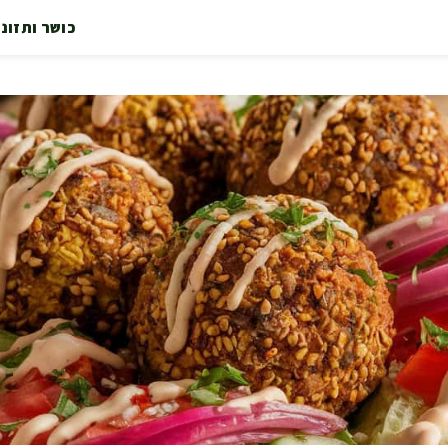
כושר ותזונ