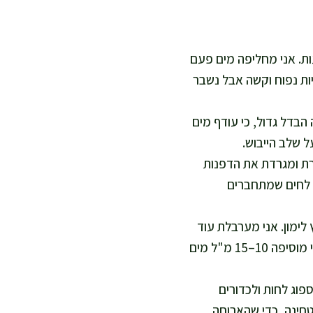
 החומוס היבש ומשרה אותו בקערה גדולה עם הרבה מים ל-12–18 שעות. אני מחליפה מים פעם
ות נפוח וקשה אבל נשבר
הבדל גדול, כי עודף מים
 שלב הייבוש.
צרת ומגרדת את הדפנות
 לחים שמתחברים
לימון. אני מערבלת עוד
כמה פולסים בלבד, כדי לשמור על גרגיריות טבעית. אם התערובת מתפוררת מדי, אני מוסיפה 10–15 מ"ל מים
עוזרת לקמח לספוג לחות ולכדורים
טחינה, כדי שהארוחה