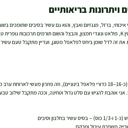
 ויתרונות בריאותיים
יכותי, ברזל, מגנזיום ואבץ, והוא גם עשיר בסיבים שתומכים בשובע
עשבי התיבול מוסיפים ויטמין K, פולאט ונוגדי חמצון, והבצל והשום תורמים תרכובו
כת את זה לדל שומן ביחס לפלאפל מטוגן, ועדיין מתקבל טעם עשי
המתכון מספיק לכ-4 מנות (כ-16–18 כדורי פלאפל בינוניים), וזה פתרון מעשי לא
אני אוהבת להגיש עם סלט גדול וטחינה, וככה מתקבל שילוב טבעי 
רייה משפרת עיכול ומרקם