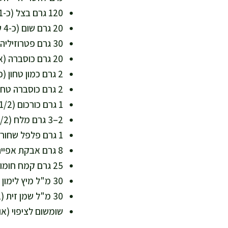
120 גרם בצל (כ-1 בצל בינוני) – מוסיף מתיקות טבעית
20 גרם שום (כ-4 שיניים) – טעם עמוק ותמיכה חיסונית
30 גרם פטרוזיליה (חבילה קטנה) – ויטמין K ונוגדי חמצון
20 גרם כוסברה (אופציונלי) – רעננות ומינרלים
2 גרם כמון טחון (כפית) – ארומה ועיכול נעים
2 גרם כוסברה טחונה (כפית) – עומק טעם
1 גרם כורכום (1/2 כפית) – צבע וזהוב טבעי
2–3 גרם מלח (1/2 כפית) – אפשר להתחיל פחות ולהוסיף אחרי טעימה
1 גרם פלפל שחור (1/2 כפית) – מחזק טעמים
8 גרם אבקת אפייה (2 כפיות) – לאווריריות באפייה
25 גרם קמח חומוס או קמח שיבולת שועל (כ-2 כפות) – לקשירה, מתאים לאפייה בריאה
30 מ"ל מיץ לימון (2 כפות) – רעננות ועוזר לספיגת ברזל
30 מ"ל שמן זית (2 כפות) – שומן חד בלתי רווי, לאפייה פריכה
שומשום לציפוי (או