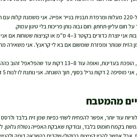
אני מחממת תנור ל-220 מעלות ומרפדת תבנית בנייר אפייה. אני משמנת קלות
 חום עליון-תחתון. חום גבוה נותן פריכות בלי טיגון עמוק.
עם ידיים מעט רטובות אני יוצרת כדורים בקוטר 3–4 ס"מ או קציצ
הזית שנותר ומפזרת שומשום אם בא לי קראנץ'. אני משאירה מרוו
אני אופה 12 דקות, הופכת בעדינות, ואופה עוד 8–13 דקות עד 
אוהבת 
יים מהמטבח
ריות עוד יותר, אפשר להפחית לשתי כפיות שמן זית בלבד ולרסס 
משת בקמח חומוס בלבד, ובודקת שאבקת האפייה נטולת גלוטן. ל
, אבל אפשר להכין קציצות ברוקולי-שקדים בהשראה דומה ולהגיש 