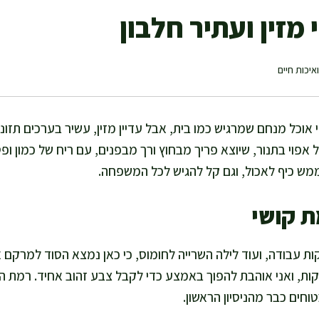
מזין ועתיר חלבון
איכות חיים
וכל מנחם שמרגיש כמו בית, אבל עדיין מזין, עשיר בערכים תזונתי
אפוי בתנור, שיוצא פריך מבחוץ ורך מבפנים, עם ריח של כמון ו
מש כיף לאכול, וגם קל להגיש לכל המשפחה.
ת קושי
נה לוקחת בערך 20 דקות עבודה, ועוד לילה השרייה לחומוס, כי כאן נמצא הסוד למר
ייה אורכת כ-20–25 דקות, ואני אוהבת להפוך באמצע כדי לקבל צבע זהוב אחיד. ר
וחים כבר מהניסיון הראשון.