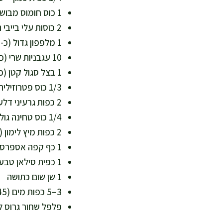
1 כוס חומוס מבושל (כ-170 גרם מסונן) – עתיר חלבון וסיבים
2 כוסות עלי בייבי תרד או רוקט (כ-60 גרם) – ברזל, ויטמין K ופולאט
1 מלפפון גדול (כ-250 גרם), קוביות קטנות – רעננות ונוזלים
10 עגבניות שרי (כ-150 גרם), חצויות – ליקופן ונוגדי חמצון
1 בצל סגול קטן (כ-80 גרם), פרוס דק – תורם קראנץ' ורכיבים צמחיים פעילים
1/3 כוס פטרוזיליה קצוצה (כ-15 גרם) – ויטמין C ותמיכה ברעננות
2 כפות גרעיני דלעת (כ-20 גרם) – אבץ, מגנזיום ושומן טוב
1/4 כוס טחינה גולמית (כ-60 גרם) – סידן ומגנזיום
2 כפות מיץ לימון (כ-30 מ"ל) – עוזר לספיגת ברזל מהעלים
1 כף קפה אספרסו מוכן חזק או קפה שחור חזק, מצונן (כ-15–20 מ"ל) – נוגדי חמצון ועומק טעם
1 כפית סילאן טבעי (כ-7 גרם), אופציונלי – איזון מרירות ללא סוכר מעובד
1 שן שום כתושה
3–5 כפות מים (45–75 מ"ל) לדילול הרוטב לפי סמיכות
פלפל שחור גרוס ל