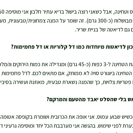
או 2 כוסות עדשים שחורות מבושלות (כ-300 גרם). זה שומר על המנה צמחונית
 גם לדיאטה של בניית שריר.
לדל קלוריות אני מקטינה את הטחינה ל-3 כפות (כ-45 גרם) ומגדילה את כמ
טחינה ביוגורט סויה לא ממותק, אם מתאים לכם. לדל פחמימות א
ו פטריות צלויות, כך שהמנה נשארת טבעית, מאוזנת ועשירה בסיבים
 כשיש שבוע עמוס. אני אופה את הכרובית ושומרת בקופסה אטומה עד
רת לפני שימוש. בהגשה אני מערבבת הכל יחד ומוסיפה גרעיני ד