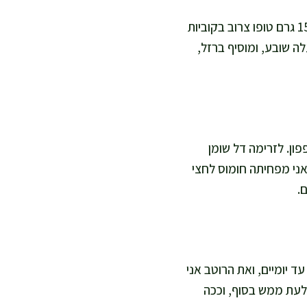
הבסיס כבר מאוזן עם חומוס וטחינה, אבל כשאני רוצה בישול בריא עתיר חלבון אני מוסיפה 150 גרם טופו צרוב בקוביות
/טבעונית, מעלה שובע, ומוסיף ברזל,
ות הירוקים והמלפפון. לזרימה דל שומן
ני מפחיתה חומוס לחצי
.
 יומיים, ואת הרוטב אני
לעת ממש בסוף, וככה