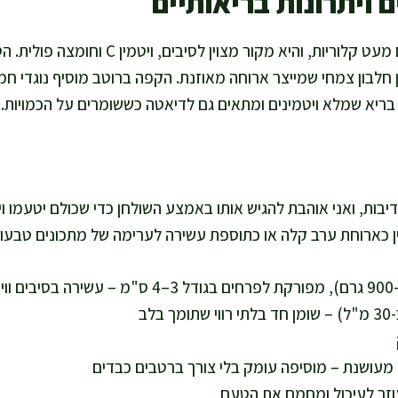
 ויתרונות בריאותיים
כרובית נותנת נפח גדול עם מעט קלוריות, והיא מקו
תן חלבון צמחי שמייצר ארוחה מאוזנת. הקפה ברוטב מוסיף נוגדי חמ
בריא שמלא ויטמינים ומתאים גם לדיאטה כששומרים על הכמויות.
ספיק ל-4 מנות נדיבות, ואני אוהבת להגיש אותו באמצע השולחן כדי שכולם יטע
וין כארוחת ערב קלה או כתוספת עשירה לערימה של מתכונים טבעו