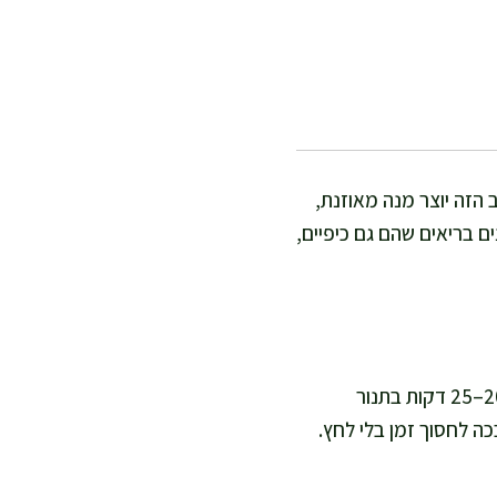
הזה יוצר מנה מאוזנת,
 בריאים שהם גם כיפיים,
אני מכינה את הסלט הזה כשאני רוצה משהו זריז אבל מושקע בטעם: כ-15 דקות הכנה ועוד 20–25 דקות בתנור
ה לחסוך זמן בלי לחץ.