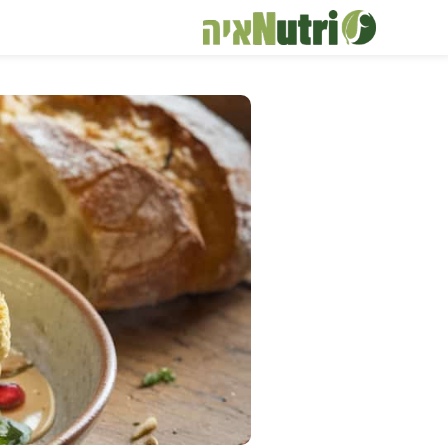
דלג
תוכן