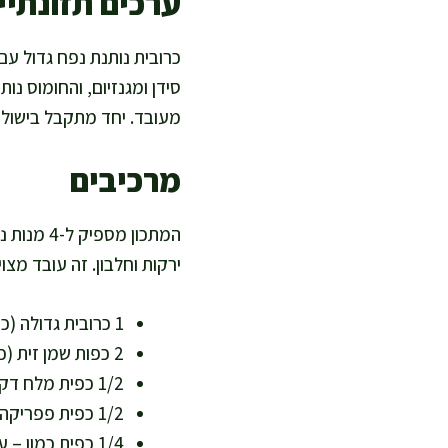
ערכים תזונתיים
סידן ומגנזיום, והחומוס נו
מעובד. יחד מתקבל בישול 
מרכיבים
המתכון מ
ירקות וחלבון. זה עובד מצ
1 כרובית גדולה (כ-900 גרם), מפורקת לפרחים בגודל 3–4 ס"מ – עשירה בסיבים וויטמין C
2 כפות שמן זית (כ-30 מ"ל) – שומן חד בלתי רווי שתומך בלב
1/2 כפית מלח דק
1/2 כפית פפריקה מעושנת – מוסיפה עומק בלי צורך ברטבים כבדים
1/4 כפית כמון – עוזר לעיכול ומחמם את הטעם