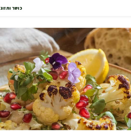
כושר ותזונ