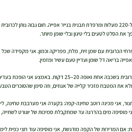
אני מחממת תנור ל-220 מעלות ומרפדת תבנית בנייר אפייה. חום גבוה נותן לכ
ך את הסלט לטעים בלי טיגון ובלי שומן מיותר.
חי הכרובית עם שמן זית, מלח, פפריקה וכמון. אני מקפידה שכל פ
ייה בריאה דל שומן ועדיין טעם עשיר ומזמין.
אני מפזרת את הכרובית בשכבה אחת ואופה 20–25 דקות. באמ
א את המטבח מזכיר קלייה של אגוזים, וזה סימן שהסוכרים הטבע
ור, אני מכינה רוטב טחינה-קפה: בקערה אני מערבבת טחינה, לימו
אני מוסיפה מים בהדרגה עד שמתקבלת סמיכות של יוגורט לשתייה,
 אם המרירות של הקפה מודגשת, אני מוסיפה עוד חצי כפית לימון א