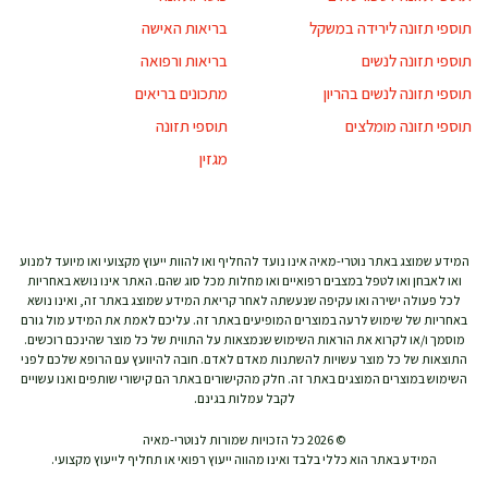
תוספי תזונה לירידה במשקל
בריאות האישה
תוספי תזונה לנשים
בריאות ורפואה
תוספי תזונה לנשים בהריון
מתכונים בריאים
תוספי תזונה מומלצים
תוספי תזונה
מגזין
המידע שמוצג באתר נוטרי-מאיה אינו נועד להחליף ואו להוות ייעוץ מקצועי ואו מיועד למנוע
ואו לאבחן ואו לטפל במצבים רפואיים ואו מחלות מכל סוג שהם. האתר אינו נושא באחריות
לכל פעולה ישירה ואו עקיפה שנעשתה לאחר קריאת המידע שמוצג באתר זה, ואינו נושא
באחריות של שימוש לרעה במוצרים המופיעים באתר זה. עליכם לאמת את המידע מול גורם
מוסמך ו/או לקרוא את הוראות השימוש שנמצאות על התווית של כל מוצר שהינכם רוכשים.
התוצאות של כל מוצר עשויות להשתנות מאדם לאדם. חובה להיוועץ עם הרופא שלכם לפני
השימוש במוצרים המוצגים באתר זה. חלק מהקישורים באתר הם קישורי שותפים ואנו עשויים
לקבל עמלות בגינם.
© 2026 כל הזכויות שמורות לנוטרי-מאיה
המידע באתר הוא כללי בלבד ואינו מהווה ייעוץ רפואי או תחליף לייעוץ מקצועי.