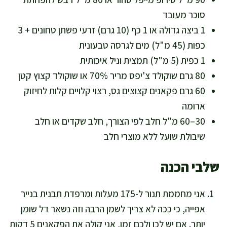
סוכר מעובד
1 ביצה גדולה או 1 כף (10 גרם) זרעי פשתן טחונים + 3
כפות (45 מ"ל) מים לגרסה טבעונית
1 כפית (5 מ"ל) תמצית וניל איכותית
80 גרם שוקולד צ'יפס מריר 70% או שוקולד קצוץ קטן
60 גרם פקאנים קצוצים גס, רצוי קלויים קלות לחיזוק
ארומה
30–60 מ"ל חלב לפי הצורך, חלב שקדים או חלב
שיבולת שועל ללא מוצרי חלב
שלבי הכנה
אני מחממת תנור ל-175 מעלות ומרפדת תבנית בנייר
אפייה, כי ככה לא צריך לשמן הרבה וזה נשאר דל שומן
יותר. אם יש לכן ולכם זמן, אני קולה את הפקאנים 5 דקות