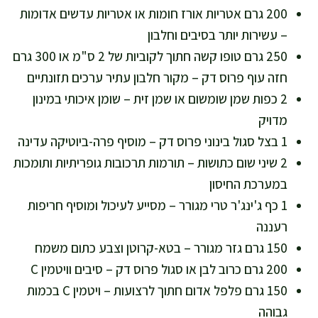
200 גרם אטריות אורז חומות או אטריות עדשים אדומות
– עשירות יותר בסיבים וחלבון
250 גרם טופו קשה חתוך לקוביות של 2 ס"מ או 300 גרם
חזה עוף פרוס דק – מקור חלבון עתיר ערכים תזונתיים
2 כפות שמן שומשום או שמן זית – שומן איכותי במינון
מדויק
1 בצל סגול בינוני פרוס דק – מוסיף פרה-ביוטיקה עדינה
2 שיני שום כתושות – תורמות תרכובות גופריתיות ותומכות
במערכת החיסון
1 כף ג'ינג'ר טרי מגורר – מסייע לעיכול ומוסיף חריפות
רעננה
150 גרם גזר מגורר – בטא-קרוטן וצבע כתום משמח
200 גרם כרוב לבן או סגול פרוס דק – סיבים וויטמין C
150 גרם פלפל אדום חתוך לרצועות – ויטמין C בכמות
גבוהה