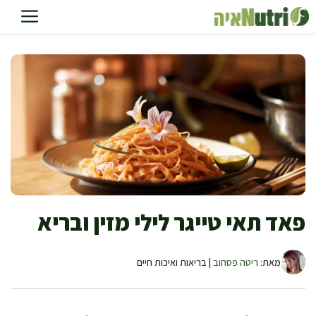
דלג
תוכן
פאד תאי טייגר לילי מזין ובריא
מאת:
ריטה פסחוב
| בריאות ואיכות חיים