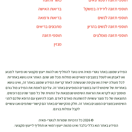
תוספי תזונה לירידה במשקל
בריאות האישה
תוספי תזונה לנשים
בריאות ורפואה
תוספי תזונה לנשים בהריון
מתכונים בריאים
תוספי תזונה מומלצים
תוספי תזונה
מגזין
המידע שמוצג באתר נוטרי-מאיה אינו נועד להחליף ואו להוות ייעוץ מקצועי ואו מיועד למנוע
ואו לאבחן ואו לטפל במצבים רפואיים ואו מחלות מכל סוג שהם. האתר אינו נושא באחריות
לכל פעולה ישירה ואו עקיפה שנעשתה לאחר קריאת המידע שמוצג באתר זה, ואינו נושא
באחריות של שימוש לרעה במוצרים המופיעים באתר זה. עליכם לאמת את המידע מול גורם
מוסמך ו/או לקרוא את הוראות השימוש שנמצאות על התווית של כל מוצר שהינכם רוכשים.
התוצאות של כל מוצר עשויות להשתנות מאדם לאדם. חובה להיוועץ עם הרופא שלכם לפני
השימוש במוצרים המוצגים באתר זה. חלק מהקישורים באתר הם קישורי שותפים ואנו עשויים
לקבל עמלות בגינם.
© 2026 כל הזכויות שמורות לנוטרי-מאיה
המידע באתר הוא כללי בלבד ואינו מהווה ייעוץ רפואי או תחליף לייעוץ מקצועי.