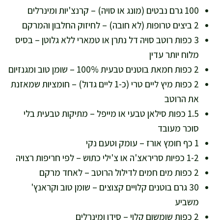
100 גרם נבטים (מונג או סויה) – קרנצ'יות ומינרלים
2 ביצים טרופות (לא חובה) – לחיזוק החלבון והמרקם
3 כפות רוטב סויה דל נתרן או טמארי ללא גלוטן – בסיס
מלוח יותר עדין
2 כפות חמאת בוטנים טבעית 100% – שומן טוב ומגנזיום
2 כפות מיץ ליים טרי (כ-1 ליים גדול) – חומציות שמאזנת
את הרוטב
1.5 כפות סילאן טבעי או מייפל – מתיקות טבעית בלי
סוכר מעובד
1 כף חומץ אורז – עומק וטעם נקי
1-2 כפיות סריראצ'ה או צ'ילי כתוש – לפי חריפות רצויה
2 כפות מים חמים לדילול הרוטב – לאחד מרקם
30 גרם בוטנים קלויים קצוצים – שומן טוב וקראנץ'
משביע
2 כפות שומשום קלוי – סידן ומינרלים