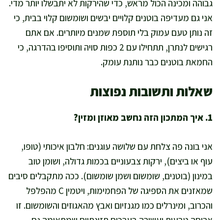
גבוהה ומכינה הכול מראש, כדי שהירקות לא יתבשלו יותר מדי.
אני גם מעדיפה בוטנים קלויים יבשים ושומשום קלוי בבית, כי
זה נותן טעם עמוק בלי תוספת שמנים מיותרים. אם אתם
רגישים לנתרן, תתחילו עם 2 כפות סויה ותוסיפו בהדרגה, כי
החמאת בוטנים כבר נותנת עומק.
שאלות ותשובות נפוצות
1. איך המתכון הזה נחשב מאוזן ומזין?
אני בונה פה צלחת עם שלושה עוגנים: חלבון איכותי (טופו,
עוף או ביצים), ירקות צבעוניים בכמות גדולה, ושומן טוב
במינון (בוטנים, שומשום ושמן שומשום). ככה מתקבלים סיבים
שמאזנים את הספיגה של הפחמימות, ויטמין C מהפלפל
והכרוב, ומינרלים כמו מגנזיום ואבץ מהאגוזים והשומשום. זו
ארוחה טבעית ועשירה בערכים תזונתיים שמתאימה גם