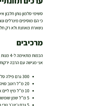
ערכים תזונתיים
נשארת מאוזנת ולא רק חלבו
מרכיבים
אני מגישה עם הרבה ירקות 
300 גרם פילה סלמון נא בדרגת סשימי, ללא עור וללא עצמות, קר מאוד (מקור לחלבון ואומגה 3)
20 מ"ל רוטב סויה מופחת נתרן (בישול בריא עם פחות מלח)
10 מ"ל מיץ ליים או לימון טרי (ויטמין C ותמיכה בספיגת ברזל)
5 מ"ל שמן שומשום קלוי (שומן בלתי רווי וארומה עמוקה)
5 גרם ג׳ינג׳ר טרי מגורר (נוגדי חמצון ותחושת רעננות)