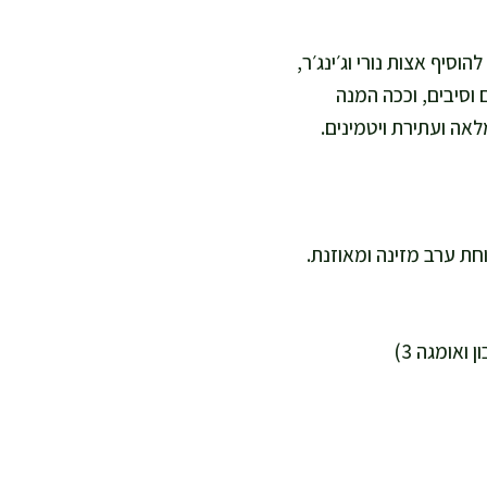
. אני אוהבת להוסיף אצות נורי וג׳ינג׳ר,
מצון בצורה טבעית. אבוקדו ושומשום תורמים ויטמין E, מגנזיום וסיבים, וככה המנה
לאה ועתירת ויטמינים.
פחתית בריאה, או ל-2 מנות נדיבות כארוחת ערב מזינה ומאוזנת.