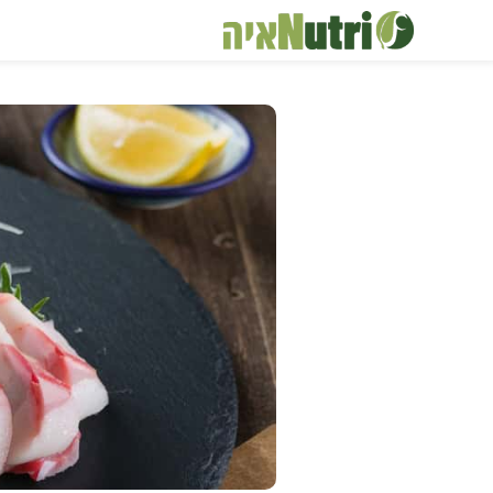
דלג
תוכן