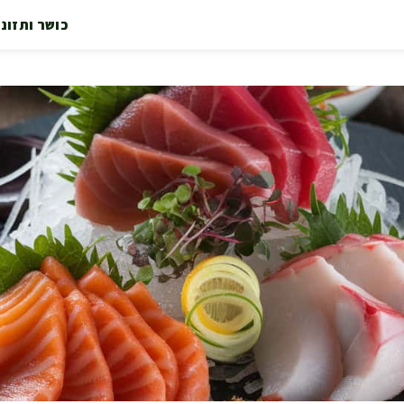
כושר ותזונ