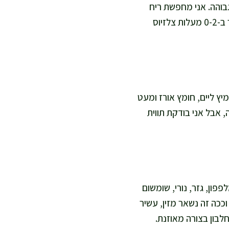
בוהה. אני מחפשת ריח
עדין ונקי, בשר מבריק ולא דביק, וצבע אחיד ללא כתמים אפורים. אני שומרת את הדג במקרר ב-0-2 מעלות צלזיוס
יץ ליים, חומץ אורז ומעט
 אבל אני בודקת תווית
פון, גזר, נורי, שומשום
וככה זה נשאר מזין, עשיר
חלבון בצורה מאוזנת.