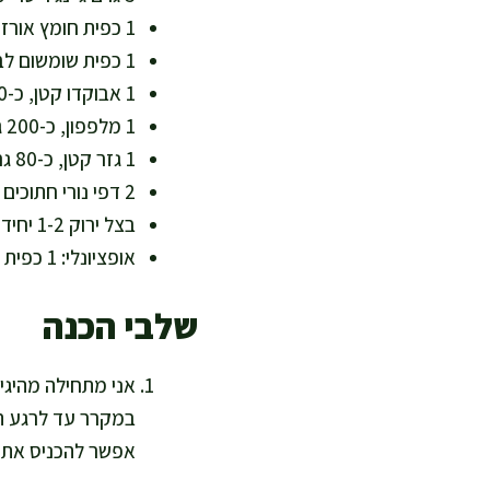
1 כפית חומץ אורז, כ-5 מ"ל (איזון חומציות עדין)
1 כפית שומשום לבן או שחור, כ-3 גרם (סידן ומינרלים)
1 אבוקדו קטן, כ-150 גרם, פרוס דק (סיבים ושומן חד בלתי רווי)
1 מלפפון, כ-200 גרם, פרוס דק (מים, אשלגן וקריספיות)
1 גזר קטן, כ-80 גרם, חתוך לרצועות דקות (בטא קרוטן וויטמין A)
2 דפי נורי חתוכים לרצועות (יוד ומינרלים)
בצל ירוק 1-2 יחידות, כ-20 גרם, פרוס דק (טעם עדין ופיטוכימיקלים)
אופציונלי: 1 כפית רוטב צ׳ילי עדין ללא סוכר מעובד, כ-5 מ"ל (לחריפות נקייה)
שלבי הכנה
אני מתחילה מהיגיי
במקרר עד לרגע החי
אפשר להכניס את הדג ל-10 דקות למקפיא כ