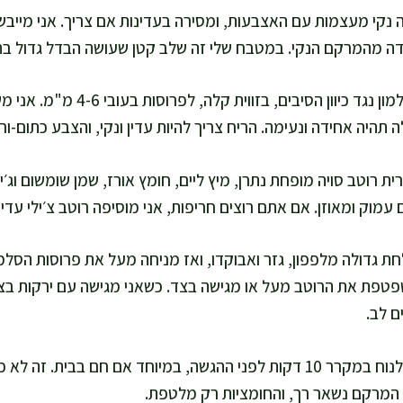
 נקי מעצמות עם האצבעות, ומסירה בעדינות אם צריך. אני מייבשת
דה מהמרקם הנקי. במטבח שלי זה שלב קטן שעושה הבדל גדול בת
אני חותכת את הסלמון נגד כיוון הסי
 תהיה אחידה ונעימה. הריח צריך להיות עדין ונקי, והצבע כתום-ו
 רוטב סויה מופחת נתרן, מיץ ליים, חומץ אורז, שמן שומשום וג׳ינג
עמוק ומאוזן. אם אתם רוצים חריפות, אני מוסיפה רוטב צ׳ילי עדי
 גדולה מלפפון, גזר ואבוקדו, ואז מניחה מעל את פרוסות הסלמון
טפטפת את הרוטב מעל או מגישה בצד. כשאני מגישה עם ירקות בצב
ם לב.
אני נותנת לצלחת לנוח במקרר 10 דקות לפני ההגשה, במיוחד אם חם בבית
המרקם נשאר רך, והחומציות רק מלטפת.